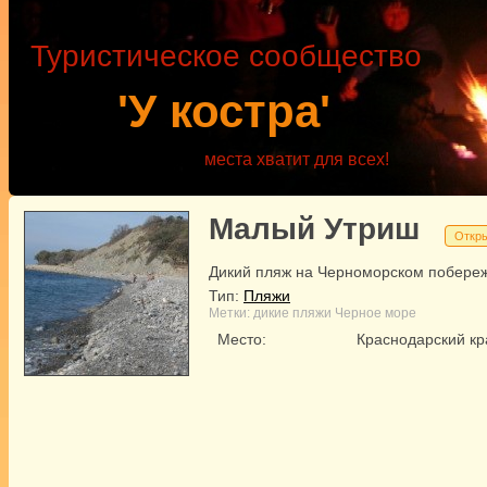
Туристическое сообщество
'У костра'
места хватит для всех!
Малый Утриш
Откр
Дикий пляж на Черноморском побере
Тип:
Пляжи
Метки:
дикие пляжи
Черное море
Место:
Краснодарский к