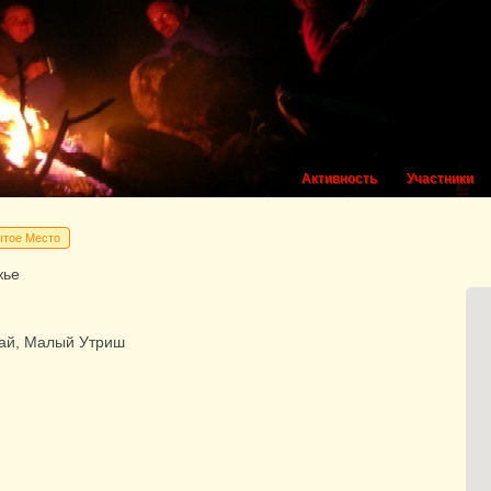
Активность
Участники
ытое Место
жье
рай, Малый Утриш