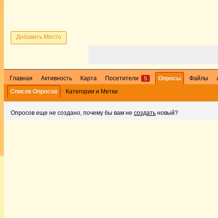
Добавить Место
Главная
Активность
Карта
Посетители
Опросы
Файлы
5
Список Опросов
Категории и Метки
Опросов еще не создано, почему бы вам не
создать
новый?