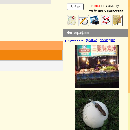
...и
вся
реклама тут
же будет
отключена
Фотографии
лучшие
последние
случайные