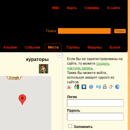
Wiki
Карта
Справка
О сайте
Поиск:
Альбом
События
Места
Группы
Форумы
Блоги
-
кураторы
Если Вы не зарегистрированы на
сайте, то можете
создать
учетную запись
.
Также Вы можете войти,
используя аккаунт одного из
Google
сайтов:
Логин
Пароль
Запомнить