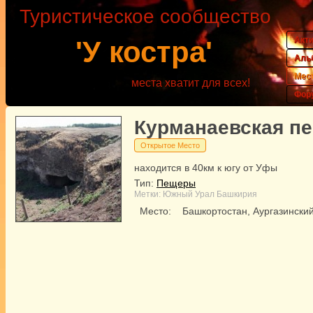
Туристическое сообщество
Акт
'У костра'
Аль
Мес
места хватит для всех!
Фор
Курманаевская п
Открытое Место
находится в 40км к югу от Уфы
Тип:
Пещеры
Метки:
Южный Урал
Башкирия
Место:
Башкортостан, Аургазински