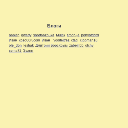
Блоги
panisn
qwerty
sportaazbuka
Multik
timon-ja
pehyhtdgrd
Иван
xoso66rucom
Иван
voditeltrez
ctaci
clopman16
ole_don
leshak
Дмитрий БорсКрым
zabeii bb
olchy
sema72
Svann