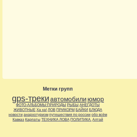
Метки групп
gps-треки
автомобили
юмор
ФОТО-АЛЬБОМЫ:ПРИРОДЫ
РЫБЫ
АНЕГДОТЫ
ЖИВОТНЫЕ
Ха ха!
ЛОВ
ПРИКОРМ
БАЙКИ
БЛЮДА
новости
анархотуризм
путешествия по россии
обо всём
Кавказ
Карпаты
ТЕХНИКА ЛОВА
ПОЛИТИКА.
Алтай