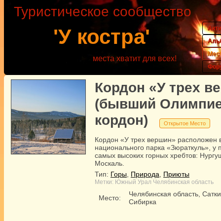
Туристическое сообщество
Акт
'У костра'
Аль
Мес
места хватит для всех!
Фор
Кордон «У трех в
(бывший Олимпи
кордон)
Открытое Место
Кордон «У трех вершин» расположен 
национального парка «Зюраткуль», у 
самых высоких горных хребтов: Нургуш
Москаль.
Тип:
Горы
,
Природа
,
Приюты
Метки:
Южный Урал
Челябинская область
Челябинская область, Сатки
Место:
Сибирка