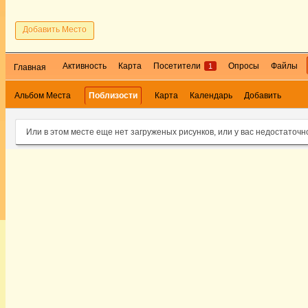
Добавить Место
Активность
Карта
Посетители
Опросы
Файлы
1
Главная
Альбом Места
Поблизости
Карта
Календарь
Добавить
Или в этом месте еще нет загруженых рисунков, или у вас недостаточн