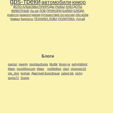
gps-треки
автомобили
юмор
ФОТО-АЛЬБОМЫ:ПРИРОДЫ
РЫБЫ
АНЕГДОТЫ
ЖИВОТНЫЕ
Ха ха!
ЛОВ
ПРИКОРМ
БАЙКИ
БЛЮДА
новости
анархотуризм
путешествия по россии
обо всём
Кавказ
Карпаты
ТЕХНИКА ЛОВА
ПОЛИТИКА.
Алтай
Блоги
panisn
qwerty
sportaazbuka
Multik
timon-ja
pehyhtdgrd
Иван
xoso66rucom
Иван
voditeltrez
ctaci
clopman16
ole_don
leshak
Дмитрий БорсКрым
zabeii bb
olchy
sema72
Svann