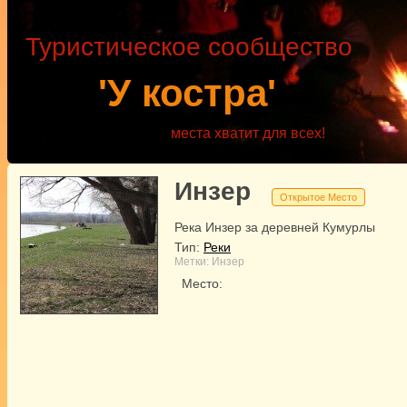
Туристическое сообщество
'У костра'
места хватит для всех!
Инзер
Открытое Место
Река Инзер за деревней Кумурлы
Тип:
Реки
Метки:
Инзер
Место: