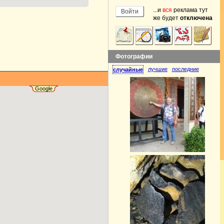
...и
вся
реклама тут
же будет
отключена
Фотографии
лучшие
последние
случайные
Google