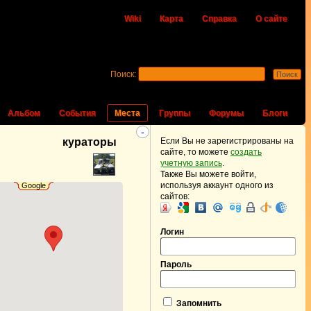
Wiki
Карта
Справка
О сайте
Поиск:
Альбом
События
Места
Группы
Форумы
Блоги
-
кураторы
Если Вы не зарегистрированы на
сайте, то можете
создать
учетную запись
.
Также Вы можете войти,
используя аккаунт одного из
Google
сайтов:
Логин
Пароль
Запомнить