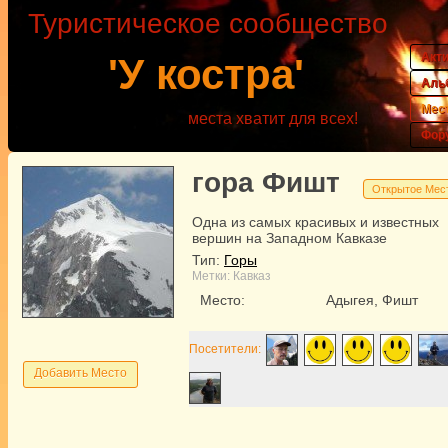
Туристическое сообщество
Акт
'У костра'
Аль
Мес
места хватит для всех!
Фор
гора Фишт
Открытое Мес
Одна из самых красивых и известных
вершин на Западном Кавказе
Тип:
Горы
Метки:
Кавказ
Место:
Адыгея, Фишт
Посетители:
Добавить Место