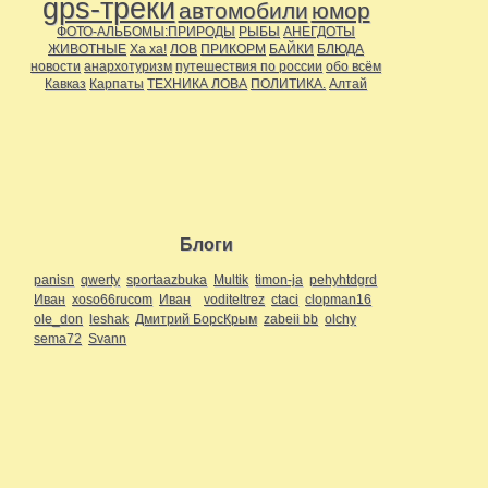
gps-треки
автомобили
юмор
ФОТО-АЛЬБОМЫ:ПРИРОДЫ
РЫБЫ
АНЕГДОТЫ
ЖИВОТНЫЕ
Ха ха!
ЛОВ
ПРИКОРМ
БАЙКИ
БЛЮДА
новости
анархотуризм
путешествия по россии
обо всём
Кавказ
Карпаты
ТЕХНИКА ЛОВА
ПОЛИТИКА.
Алтай
Блоги
panisn
qwerty
sportaazbuka
Multik
timon-ja
pehyhtdgrd
Иван
xoso66rucom
Иван
voditeltrez
ctaci
clopman16
ole_don
leshak
Дмитрий БорсКрым
zabeii bb
olchy
sema72
Svann