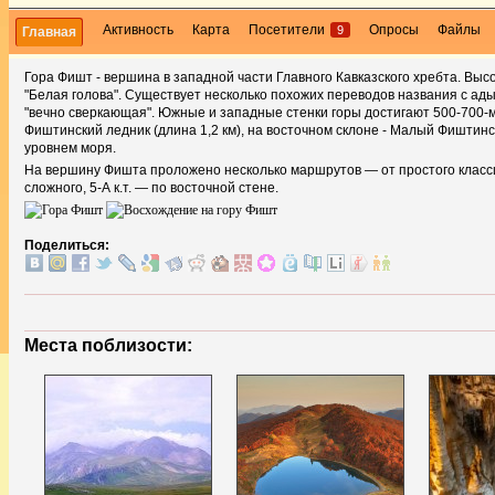
Активность
Карта
Посетители
Опросы
Файлы
9
Главная
Гора Фишт - вершина в западной части Главного Кавказского хребта. Выс
"Белая голова". Существует несколько похожих переводов названия с адыг
"вечно сверкающая". Южные и западные стенки горы достигают 500-700-
Фиштинский ледник (длина 1,2 км), на восточном склоне - Малый Фиштинс
уровнем моря.
На вершину Фишта проложено несколько маршрутов — от простого класси
сложного, 5-А к.т. — по восточной стене.
Поделиться:
Места поблизости: