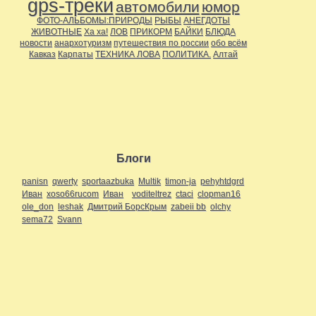
gps-треки
автомобили
юмор
ФОТО-АЛЬБОМЫ:ПРИРОДЫ
РЫБЫ
АНЕГДОТЫ
ЖИВОТНЫЕ
Ха ха!
ЛОВ
ПРИКОРМ
БАЙКИ
БЛЮДА
новости
анархотуризм
путешествия по россии
обо всём
Кавказ
Карпаты
ТЕХНИКА ЛОВА
ПОЛИТИКА.
Алтай
Блоги
panisn
qwerty
sportaazbuka
Multik
timon-ja
pehyhtdgrd
Иван
xoso66rucom
Иван
voditeltrez
ctaci
clopman16
ole_don
leshak
Дмитрий БорсКрым
zabeii bb
olchy
sema72
Svann