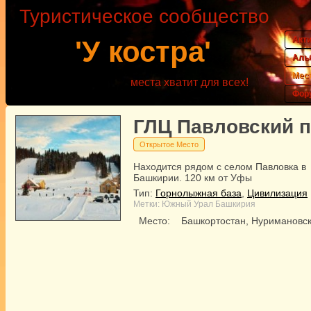
Туристическое сообщество
Акт
'У костра'
Аль
Мес
места хватит для всех!
Фор
ГЛЦ Павловский п
Открытое Место
Находится рядом с селом Павловка в
Башкирии. 120 км от Уфы
Тип:
Горнолыжная база
,
Цивилизация
Метки:
Южный Урал
Башкирия
Место:
Башкортостан, Нуримановск