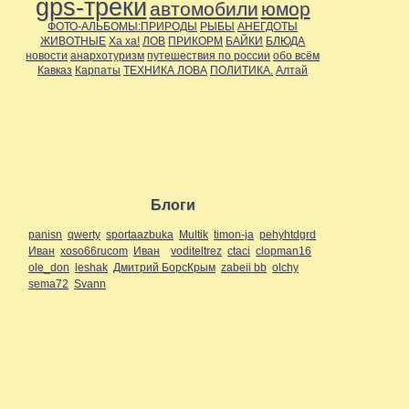
gps-треки
автомобили
юмор
ФОТО-АЛЬБОМЫ:ПРИРОДЫ
РЫБЫ
АНЕГДОТЫ
ЖИВОТНЫЕ
Ха ха!
ЛОВ
ПРИКОРМ
БАЙКИ
БЛЮДА
новости
анархотуризм
путешествия по россии
обо всём
Кавказ
Карпаты
ТЕХНИКА ЛОВА
ПОЛИТИКА.
Алтай
Блоги
panisn
qwerty
sportaazbuka
Multik
timon-ja
pehyhtdgrd
Иван
xoso66rucom
Иван
voditeltrez
ctaci
clopman16
ole_don
leshak
Дмитрий БорсКрым
zabeii bb
olchy
sema72
Svann