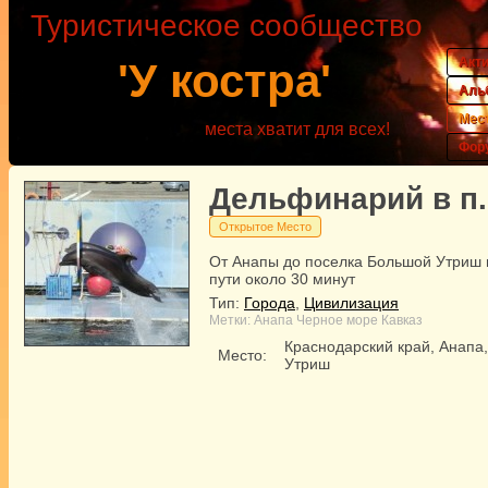
Туристическое сообщество
Акт
'У костра'
Аль
Мес
места хватит для всех!
Фор
Дельфинарий в п
Открытое Место
От Анапы до поселка Большой Утриш
пути около 30 минут
Тип:
Города
,
Цивилизация
Метки:
Анапа
Черное море
Кавказ
Краснодарский край, Анапа
Место:
Утриш