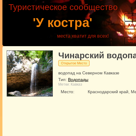
Туристическое сообщество
Акт
'У костра'
Аль
Мес
места хватит для всех!
Фор
Чинарский водоп
Открытое Место
водопад на Северном Кавказе
Тип:
Водопады
Метки:
Кавказ
Место:
Краснодарский край, М