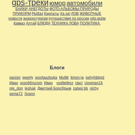
gps-треки
юмор
автомобили
БАЙКИ
АНЕГДОТЫ
ФОТО-АЛЬБОМЫ:ПРИРОДЫ
ПРИКОРМ
РЫБЫ
Карпаты
Ха ха!
ЛОВ
ЖИВОТНЫЕ
новости
анархотуризм
путешествия по россии
обо всём
Кавказ
Алтай
БЛЮДА
ТЕХНИКА ЛОВА
ПОЛИТИКА.
Блоги
panisn
qwerty
sportaazbuka
Multik
timon-ja
pehyhtdgrd
Иван
xoso66rucom
Иван
voditeltrez
ctaci
clopman16
ole_don
leshak
Дмитрий БорсКрым
zabeii bb
olchy
sema72
Svann