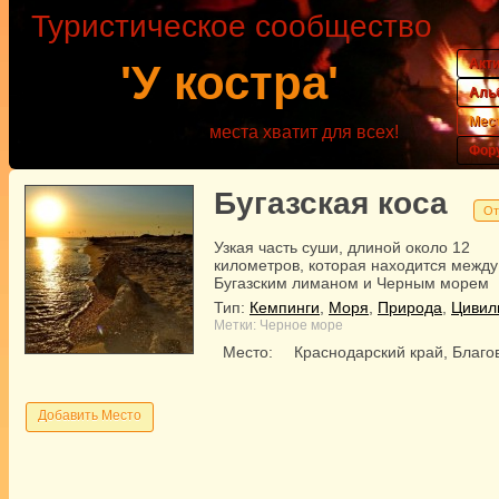
Туристическое сообщество
Акт
'У костра'
Аль
Мес
места хватит для всех!
Фор
Бугазская коса
От
Узкая часть суши, длиной около 12
километров, которая находится между
Бугазским лиманом и Черным морем
Тип:
Кемпинги
,
Моря
,
Природа
,
Цивил
Метки:
Черное море
Место:
Краснодарский край, Благ
Добавить Место