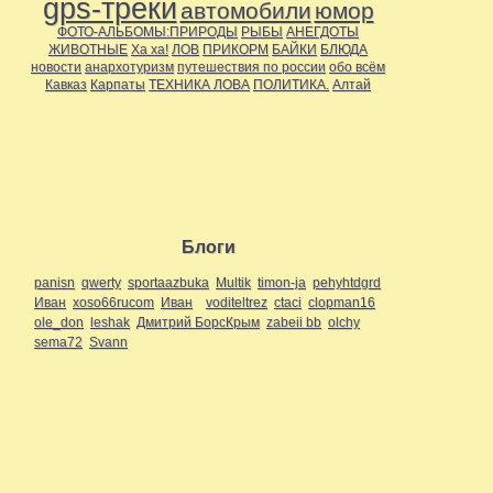
gps-треки
автомобили
юмор
ФОТО-АЛЬБОМЫ:ПРИРОДЫ
РЫБЫ
АНЕГДОТЫ
ЖИВОТНЫЕ
Ха ха!
ЛОВ
ПРИКОРМ
БАЙКИ
БЛЮДА
новости
анархотуризм
путешествия по россии
обо всём
Кавказ
Карпаты
ТЕХНИКА ЛОВА
ПОЛИТИКА.
Алтай
Блоги
panisn
qwerty
sportaazbuka
Multik
timon-ja
pehyhtdgrd
Иван
xoso66rucom
Иван
voditeltrez
ctaci
clopman16
ole_don
leshak
Дмитрий БорсКрым
zabeii bb
olchy
sema72
Svann