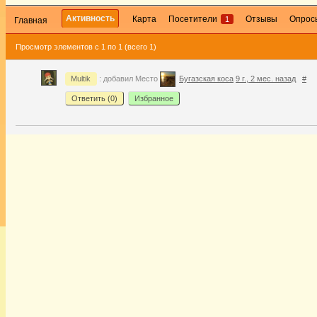
Активность
Карта
Посетители
Отзывы
Опрос
1
Главная
Просмотр элементов с 1 по 1 (всего 1)
Multik
: добавил Место
Бугазская коса
9 г., 2 мес. назад
#
Ответить (
0
)
Избранное