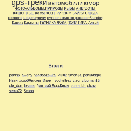
gps-треки
автомобили
юмор
ФОТО-АЛЬБОМЫ:ПРИРОДЫ
РЫБЫ
АНЕГДОТЫ
ЖИВОТНЫЕ
Ха ха!
ЛОВ
ПРИКОРМ
БАЙКИ
БЛЮДА
новости
анархотуризм
путешествия по россии
обо всём
Кавказ
Карпаты
ТЕХНИКА ЛОВА
ПОЛИТИКА.
Алтай
Блоги
panisn
qwerty
sportaazbuka
Multik
timon-ja
pehyhtdgrd
Иван
xoso66rucom
Иван
voditeltrez
ctaci
clopman16
ole_don
leshak
Дмитрий БорсКрым
zabeii bb
olchy
sema72
Svann