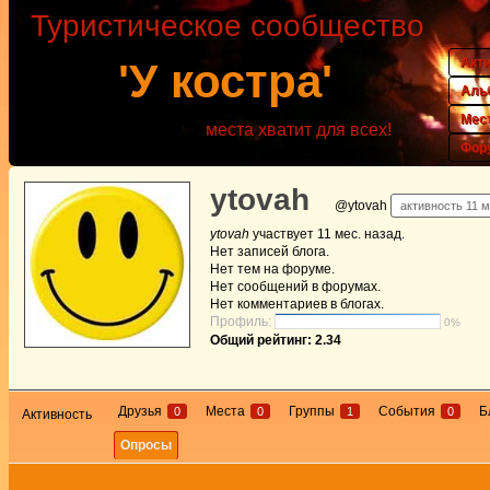
Туристическое сообщество
Акт
'У костра'
Аль
Мес
места хватит для всех!
Фор
ytovah
@ytovah
активность 11 м
ytovah
участвует
11 мес. назад
.
Нет
записей блога.
Нет
тем на форуме.
Нет
сообщений в форумах.
Нет
комментариев в блогах.
Профиль:
0%
Общий рейтинг: 2.34
Друзья
Места
Группы
События
Б
0
0
1
0
Активность
Опросы