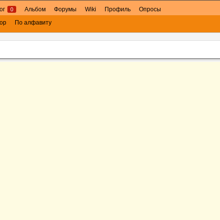
ог
Альбом
Форумы
Wiki
Профиль
Опросы
0
ор
По алфавиту