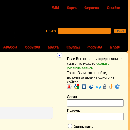
Wiki
Карта
Справка
О сайте
Поиск:
Альбом
События
Места
Группы
Форумы
Блоги
-
Если Вы не зарегистрированы на
сайте, то можете
создать
учетную запись
.
Также Вы можете войти,
используя аккаунт одного из
сайтов:
Логин
Пароль
l
Запомнить