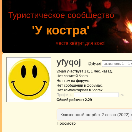
Туристическое сообщество
'У костра'
места хватит для всех!
yfyqoj
@yfyqoj
активность 1 г., 1
yfyqoj
участвует
1 г., 1 мес. назад
.
Нет
записей блога.
Нет
тем на форуме.
Нет
сообщений в форумах.
Нет
комментариев в блогах.
Профиль:
0%
Общий рейтинг: 2.29
Клюквенный щербет 2 сезон (2022)
Просмотр