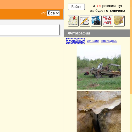
...и
вся
реклама тут
же будет
отключена
Тип:
Фотографии
лучшие
последние
случайные