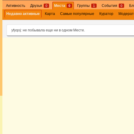
Активность
Друзья
Места
Группы
События
Бл
0
0
1
0
Недавно активные
Карта
Самые популярные
Куратор
Модерат
yfyqoj: не побывала еще ни в одном Месте.