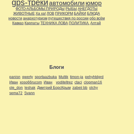
gps-треки
автомобили
юмор
ФОТО-АЛЬБОМЫ:ПРИРОДЫ
РЫБЫ
АНЕГДОТЫ
ЖИВОТНЫЕ
Ха ха!
ЛОВ
ПРИКОРМ
БАЙКИ
БЛЮДА
новости
анархотуризм
путешествия по россии
обо всём
Кавказ
Карпаты
ТЕХНИКА ЛОВА
ПОЛИТИКА.
Алтай
Блоги
panisn
qwerty
sportaazbuka
Multik
timon-ja
pehyhtdgrd
Иван
xoso66rucom
Иван
voditeltrez
ctaci
clopman16
ole_don
leshak
Дмитрий БорсКрым
zabeii bb
olchy
sema72
Svann