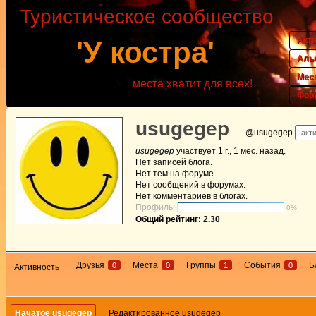
Туристическое сообщество
Акт
'У костра'
Аль
Мес
места хватит для всех!
Фор
usugegep
@usugegep
акти
usugegep
участвует
1 г., 1 мес. назад
.
Нет
записей блога.
Нет
тем на форуме.
Нет
сообщений в форумах.
Нет
комментариев в блогах.
Профиль:
0%
Общий рейтинг: 2.30
Друзья
Места
Группы
События
Б
0
0
1
0
Активность
Начатое usugegep
Редактированное usugegep