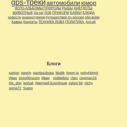
gps-треки
автомобили
юмор
ФОТО-АЛЬБОМЫ:ПРИРОДЫ
РЫБЫ
АНЕГДОТЫ
ЖИВОТНЫЕ
Ха ха!
ЛОВ
ПРИКОРМ
БАЙКИ
БЛЮДА
новости
анархотуризм
путешествия по россии
обо всём
Кавказ
Карпаты
ТЕХНИКА ЛОВА
ПОЛИТИКА.
Алтай
Блоги
panisn
qwerty
sportaazbuka
Multik
timon-ja
pehyhtdgrd
Иван
xoso66rucom
Иван
voditeltrez
ctaci
clopman16
ole_don
leshak
Дмитрий БорсКрым
zabeii bb
olchy
sema72
Svann