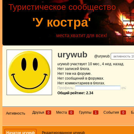
Туристическое сообщество
Акт
'У костра'
Аль
Мес
места хватит для всех!
Фор
urywub
@urywub
активность 10
urywub
участвует
10 мес., 4 нед. назад
.
Нет
записей блога.
Нет
тем на форуме.
Нет
сообщений в форумах.
Нет
комментариев в блогах.
Профиль:
0%
Общий рейтинг: 2.34
Друзья
Места
Группы
События
Б
0
0
1
0
Активность
Начатое urywub
Редактированное urywub