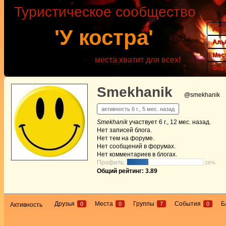
Туристическое сообщество
Акт
'У костра'
Аль
Мес
места хватит для всех!
Фор
Smekhanik
@smekhanik
активность 6 г., 5 мес. назад
Smekhanik
участвует
6 г., 12 мес. назад
.
Нет
записей блога.
Нет
тем на форуме.
Нет
сообщений в форумах.
Нет
комментариев в блогах.
Профиль:
28%
Общий рейтинг: 3.89
Друзья
Места
Группы
События
Б
0
0
7
0
Активность