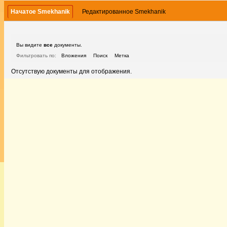
Начатое Smekhanik
Редактированное Smekhanik
Вы видите
все
документы.
Фильтровать по:
Вложения
Поиск
Метка
Отсутствую документы для отображения.