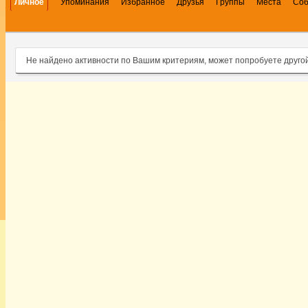
Личное
Упоминания
Избранное
Друзья
Группы
Места
Со
Не найдено активности по Вашим критериям, может попробуете друго