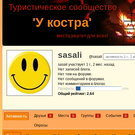
Туристическое сообщество
Акт
'У костра'
Аль
Мес
места хватит для всех!
Фор
sasali
@sasali
активность 1 г., 2 
sasali
участвует
1 г., 2 мес. назад
.
Нет
записей блога.
Нет
тем на форуме.
Нет
сообщений в форумах.
Нет
комментариев в блогах.
Профиль:
10%
Общий рейтинг: 2.64
Друзья
Места
Группы
События
0
0
1
0
Активность
Опросы