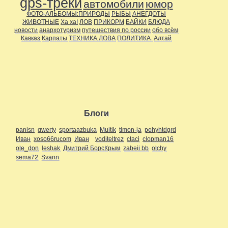
gps-треки
автомобили
юмор
ФОТО-АЛЬБОМЫ:ПРИРОДЫ
РЫБЫ
АНЕГДОТЫ
ЖИВОТНЫЕ
Ха ха!
ЛОВ
ПРИКОРМ
БАЙКИ
БЛЮДА
новости
анархотуризм
путешествия по россии
обо всём
Кавказ
Карпаты
ТЕХНИКА ЛОВА
ПОЛИТИКА.
Алтай
Блоги
panisn
qwerty
sportaazbuka
Multik
timon-ja
pehyhtdgrd
Иван
xoso66rucom
Иван
voditeltrez
ctaci
clopman16
ole_don
leshak
Дмитрий БорсКрым
zabeii bb
olchy
sema72
Svann