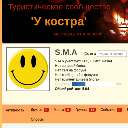
Туристическое сообщество
Акт
'У костра'
Аль
Мес
места хватит для всех!
Фор
S.M.A
@s-m-a
Недавно активен
S.M.A
участвует
11 г., 10 мес. назад
.
Нет
записей блога.
Нет
тем на форуме.
Нет
сообщений в форумах.
Нет
комментариев в блогах.
Профиль:
31%
Общий рейтинг: 5.04
Друзья
Места
Группы
События
0
0
14
0
Активность
Опросы