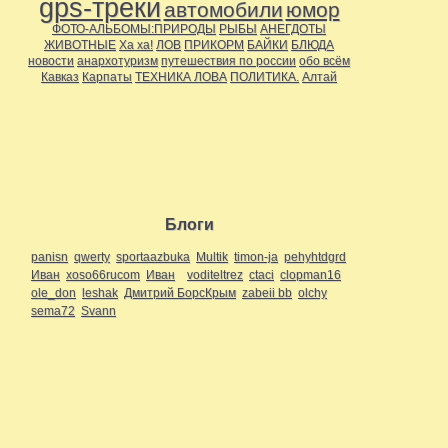
gps-треки
автомобили
юмор
ФОТО-АЛЬБОМЫ:ПРИРОДЫ
РЫБЫ
АНЕГДОТЫ
ЖИВОТНЫЕ
Ха ха!
ЛОВ
ПРИКОРМ
БАЙКИ
БЛЮДА
новости
анархотуризм
путешествия по россии
обо всём
Кавказ
Карпаты
ТЕХНИКА ЛОВА
ПОЛИТИКА.
Алтай
Блоги
panisn
qwerty
sportaazbuka
Multik
timon-ja
pehyhtdgrd
Иван
xoso66rucom
Иван
voditeltrez
ctaci
clopman16
ole_don
leshak
Дмитрий БорсКрым
zabeii bb
olchy
sema72
Svann