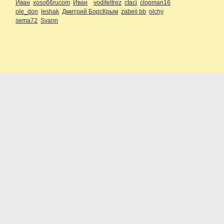
Иван
xoso66rucom
Иван
voditeltrez
ctaci
clopman16
ole_don
leshak
Дмитрий БорсКрым
zabeii bb
olchy
sema72
Svann