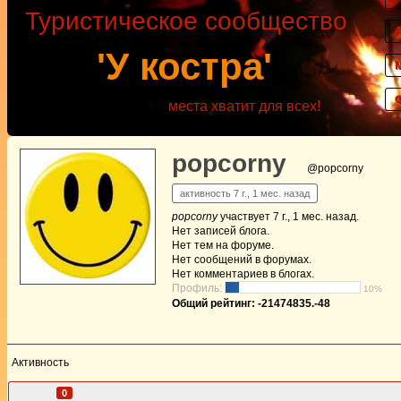
Туристическое сообщество
'У костра'
места хватит для всех!
popcorny
@popcorny
активность 7 г., 1 мес. назад
popcorny
участвует
7 г., 1 мес. назад
.
Нет
записей блога.
Нет
тем на форуме.
Нет
сообщений в форумах.
Нет
комментариев в блогах.
Профиль:
10%
Общий рейтинг: -21474835.-48
Активность
Друзья
0