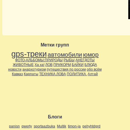
Метки групп
gps-треки
автомобили
юмор
ФОТО-АЛЬБОМЫ:ПРИРОДЫ
РЫБЫ
АНЕГДОТЫ
ЖИВОТНЫЕ
Ха ха!
ЛОВ
ПРИКОРМ
БАЙКИ
БЛЮДА
новости
анархотуризм
путешествия по россии
обо всём
Кавказ
Карпаты
ТЕХНИКА ЛОВА
ПОЛИТИКА.
Алтай
Блоги
panisn
qwerty
sportaazbuka
Multik
timon-ja
pehyhtdgrd