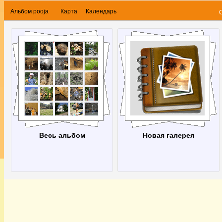
Альбом pooja
Карта
Календарь
Весь альбом
Новая галерея