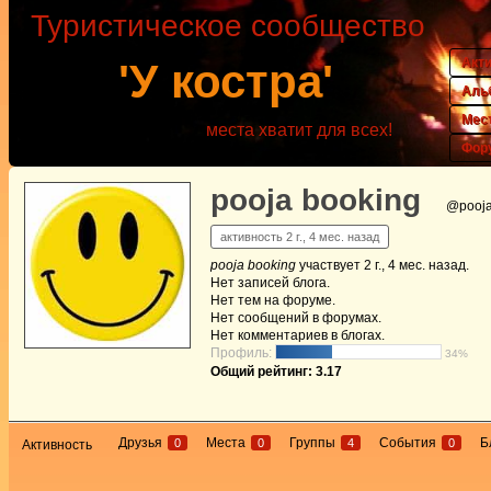
Туристическое сообщество
Акт
'У костра'
Аль
Мес
места хватит для всех!
Фор
pooja booking
@pooja
активность 2 г., 4 мес. назад
pooja booking
участвует
2 г., 4 мес. назад
.
Нет
записей блога.
Нет
тем на форуме.
Нет
сообщений в форумах.
Нет
комментариев в блогах.
Профиль:
34%
Общий рейтинг: 3.17
Друзья
Места
Группы
События
Б
0
0
4
0
Активность