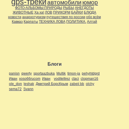
gps-треки
автомобили
юмор
ФОТО-АЛЬБОМЫ:ПРИРОДЫ
РЫБЫ
АНЕГДОТЫ
ЖИВОТНЫЕ
Ха ха!
ЛОВ
ПРИКОРМ
БАЙКИ
БЛЮДА
новости
анархотуризм
путешествия по россии
обо всём
Кавказ
Карпаты
ТЕХНИКА ЛОВА
ПОЛИТИКА.
Алтай
Блоги
panisn
qwerty
sportaazbuka
Multik
timon-ja
pehyhtdgrd
Иван
xoso66rucom
Иван
voditeltrez
ctaci
clopman16
ole_don
leshak
Дмитрий БорсКрым
zabeii bb
olchy
sema72
Svann