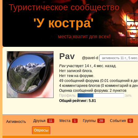
Туристическое сообщество
Акт
'У костра'
Аль
Мес
места хватит для всех!
Фор
Pav
@pavel-d
активность 11 г., 5 мес
Pav
участвует
14 г., 4 мес. назад
.
Нет
записей блога.
Нет
тем на форуме.
49
сообщений форума (0.01 сообщений в ден
4
комментариев блогов (0 комментарий в ден
Оценка сообщений форума:
2 пунктов
Профиль:
34%
Общий рейтинг: 5.81
Друзья
Места
Группы
События
11
1
28
0
Активность
Опросы