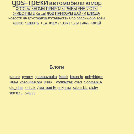
gps-треки
автомобили
юмор
ФОТО-АЛЬБОМЫ:ПРИРОДЫ
РЫБЫ
АНЕГДОТЫ
ЖИВОТНЫЕ
Ха ха!
ЛОВ
ПРИКОРМ
БАЙКИ
БЛЮДА
новости
анархотуризм
путешествия по россии
обо всём
Кавказ
Карпаты
ТЕХНИКА ЛОВА
ПОЛИТИКА.
Алтай
Блоги
panisn
qwerty
sportaazbuka
Multik
timon-ja
pehyhtdgrd
Иван
xoso66rucom
Иван
voditeltrez
ctaci
clopman16
ole_don
leshak
Дмитрий БорсКрым
zabeii bb
olchy
sema72
Svann