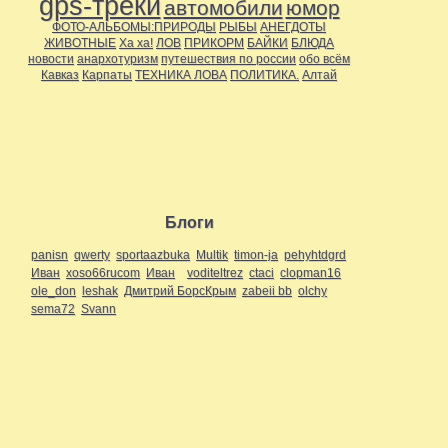
gps-треки
автомобили
юмор
ФОТО-АЛЬБОМЫ:ПРИРОДЫ
РЫБЫ
АНЕГДОТЫ
ЖИВОТНЫЕ
Ха ха!
ЛОВ
ПРИКОРМ
БАЙКИ
БЛЮДА
новости
анархотуризм
путешествия по россии
обо всём
Кавказ
Карпаты
ТЕХНИКА ЛОВА
ПОЛИТИКА.
Алтай
Блоги
panisn
qwerty
sportaazbuka
Multik
timon-ja
pehyhtdgrd
Иван
xoso66rucom
Иван
voditeltrez
ctaci
clopman16
ole_don
leshak
Дмитрий БорсКрым
zabeii bb
olchy
sema72
Svann