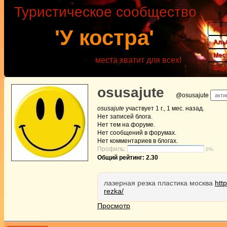
Туристическое сообщество
Акт
'У костра'
Аль
Мес
места хватит для всех!
Фор
osusajute
@osusajute
акти
osusajute
участвует
1 г., 1 мес. назад
.
Нет
записей блога.
Нет
тем на форуме.
Нет
сообщений в форумах.
Нет
комментариев в блогах.
Профиль:
0%
Общий рейтинг: 2.30
лазерная резка пластика москва
htt
rezka/
Просмотр