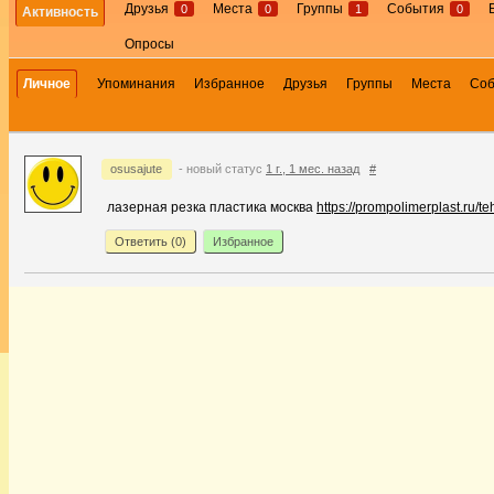
Друзья
Места
Группы
События
0
0
1
0
Активность
Опросы
Личное
Упоминания
Избранное
Друзья
Группы
Места
Со
osusajute
- новый статус
1 г., 1 мес. назад
#
лазерная резка пластика москва
https://prompolimerplast.ru/te
Ответить (
0
)
Избранное