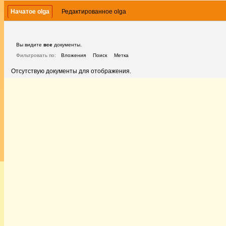
Начатое olga
Редактированное olga
Вы видите
все
документы.
Фильтровать по:
Вложения
Поиск
Метка
Отсутствую документы для отображения.