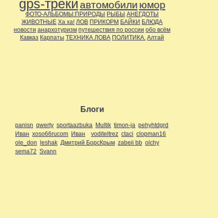
gps-треки
автомобили
юмор
ФОТО-АЛЬБОМЫ:ПРИРОДЫ
РЫБЫ
АНЕГДОТЫ
ЖИВОТНЫЕ
Ха ха!
ЛОВ
ПРИКОРМ
БАЙКИ
БЛЮДА
новости
анархотуризм
путешествия по россии
обо всём
Кавказ
Карпаты
ТЕХНИКА ЛОВА
ПОЛИТИКА.
Алтай
Блоги
panisn
qwerty
sportaazbuka
Multik
timon-ja
pehyhtdgrd
Иван
xoso66rucom
Иван
voditeltrez
ctaci
clopman16
ole_don
leshak
Дмитрий БорсКрым
zabeii bb
olchy
sema72
Svann