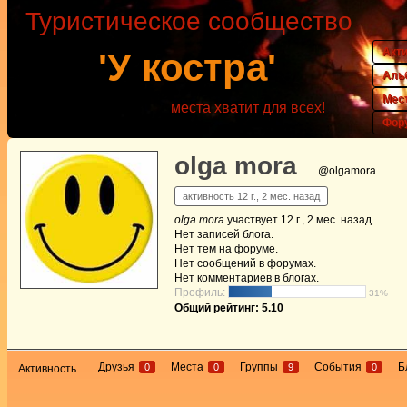
Туристическое сообщество
Акт
'У костра'
Аль
Мес
места хватит для всех!
Фор
olga mora
@olgamora
активность 12 г., 2 мес. назад
olga mora
участвует
12 г., 2 мес. назад
.
Нет
записей блога.
Нет
тем на форуме.
Нет
сообщений в форумах.
Нет
комментариев в блогах.
Профиль:
31%
Общий рейтинг: 5.10
Друзья
Места
Группы
События
Б
0
0
9
0
Активность