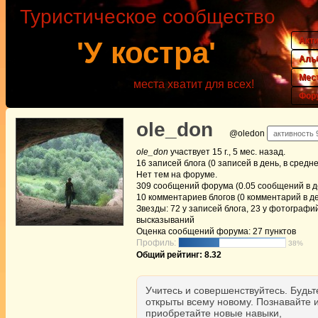
Туристическое сообщество
Акт
'У костра'
Аль
Мес
места хватит для всех!
Фор
ole_don
@oledon
активность 9
ole_don
участвует
15 г., 5 мес. назад
.
16
записей блога (0 записей в день, в средн
Нет
тем на форуме.
309
сообщений форума (0.05 сообщений в де
10
комментариев блогов (0 комментарий в де
Звезды: 72 у записей блога, 23 у фотографий
высказываний
Оценка сообщений форума:
27 пунктов
Профиль:
38%
Общий рейтинг: 8.32
Учитесь и совершенствуйтесь. Будьт
открыты всему новому. Познавайте 
приобретайте новые навыки,