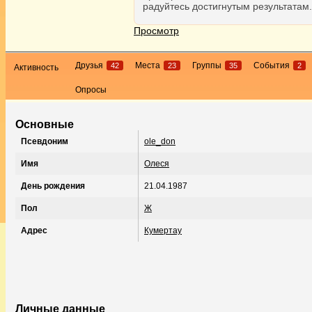
радуйтесь достигнутым результатам.
Просмотр
Друзья
Места
Группы
События
42
23
35
2
Активность
Опросы
Основные
Псевдоним
ole_don
Имя
Олеся
День рождения
21.04.1987
Пол
Ж
Адрес
Кумертау
Личные данные