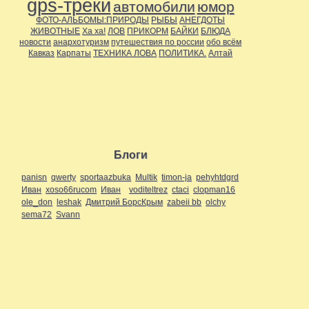
gps-треки
автомобили
юмор
ФОТО-АЛЬБОМЫ:ПРИРОДЫ
РЫБЫ
АНЕГДОТЫ
ЖИВОТНЫЕ
Ха ха!
ЛОВ
ПРИКОРМ
БАЙКИ
БЛЮДА
новости
анархотуризм
путешествия по россии
обо всём
Кавказ
Карпаты
ТЕХНИКА ЛОВА
ПОЛИТИКА.
Алтай
Блоги
panisn
qwerty
sportaazbuka
Multik
timon-ja
pehyhtdgrd
Иван
xoso66rucom
Иван
voditeltrez
ctaci
clopman16
ole_don
leshak
Дмитрий БорсКрым
zabeii bb
olchy
sema72
Svann