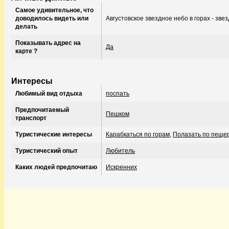
Самое удивительное, что
доводилось видеть или
Августовское звездное небо в горах - звез
делать
Показывать адрес на
Да
карте ?
Интересы
Любимый вид отдыха
поспать
Предпочитаемый
Пешком
транспорт
Туристические интересы
Карабкаться по горам
,
Полазать по пеще
Туристический опыт
Любитель
Каких людей предпочитаю
Искренних