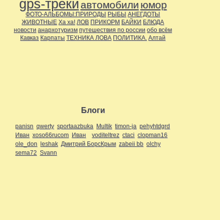
gps-треки
автомобили
юмор
ФОТО-АЛЬБОМЫ:ПРИРОДЫ
РЫБЫ
АНЕГДОТЫ
ЖИВОТНЫЕ
Ха ха!
ЛОВ
ПРИКОРМ
БАЙКИ
БЛЮДА
новости
анархотуризм
путешествия по россии
обо всём
Кавказ
Карпаты
ТЕХНИКА ЛОВА
ПОЛИТИКА.
Алтай
Блоги
panisn
qwerty
sportaazbuka
Multik
timon-ja
pehyhtdgrd
Иван
xoso66rucom
Иван
voditeltrez
ctaci
clopman16
ole_don
leshak
Дмитрий БорсКрым
zabeii bb
olchy
sema72
Svann