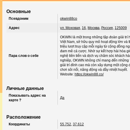
Основные
Псевдоним
okwin88co
Адрес
ул. Моховая
,
16
,
Москва
,
Россия
,
125009
OKWIN là một trong những tập đoàn giải trí 
Việt Nam, sở hữu quy mô hoạt động lớn và t
triệu lượt truy cập mỗi ngày từ cộng đồng n
đam mê cá cược. Nhờ sự kết hợp hài hòa g
Пара слов о себе
nghệ tiên tiến và dịch vụ chăm sóc khách h
nghiệp, OKWIN không chỉ mang đến những t
giải trí đỉnh cao mà còn xây dựng một cộng
chơi sôi nổi, năng động và đầy nhiệt huyết.
Website:
https://okwin88.co/
Личные данные
Показывать адрес на
Да
карте ?
Расположение
Координаты
55.752
,
37.612