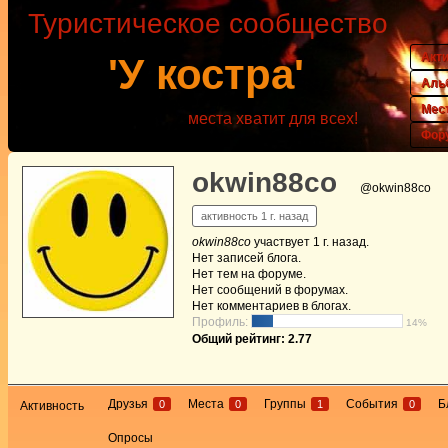
Туристическое сообщество
Акт
'У костра'
Аль
Мес
места хватит для всех!
Фор
okwin88co
@okwin88co
активность 1 г. назад
okwin88co
участвует
1 г. назад
.
Нет
записей блога.
Нет
тем на форуме.
Нет
сообщений в форумах.
Нет
комментариев в блогах.
Профиль:
14%
Общий рейтинг: 2.77
Друзья
Места
Группы
События
Б
0
0
1
0
Активность
Опросы