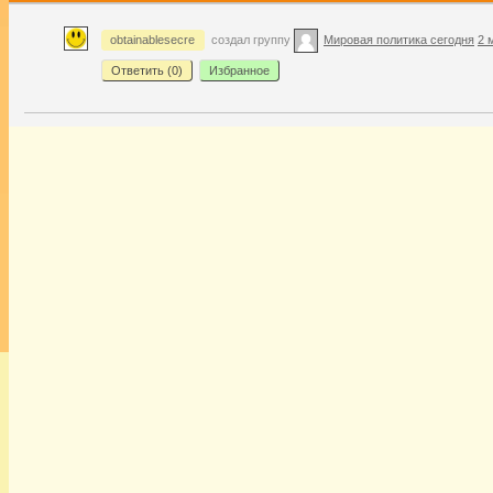
obtainablesecre
создал группу
Мировая политика сегодня
2 
Ответить (
0
)
Избранное