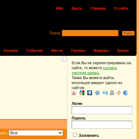
Wiki
Карта
Справка
О сайте
Поиск:
Альбом
События
Места
Группы
Форумы
Блоги
-
Если Вы не зарегистрированы на
сайте, то можете
создать
учетную запись
.
Также Вы можете войти,
используя аккаунт одного из
сайтов:
Логин
Пароль
зать:
Запомнить