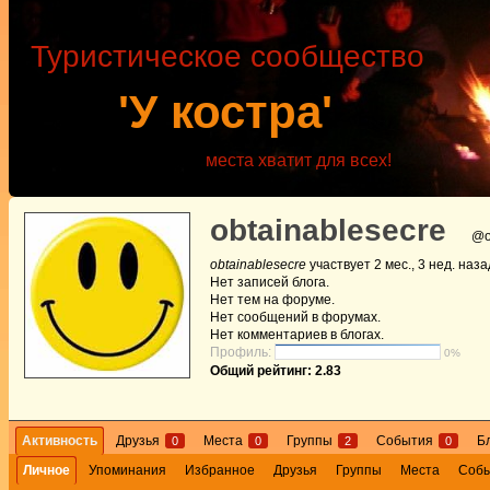
Туристическое сообщество
'У костра'
места хватит для всех!
obtainablesecre
@o
obtainablesecre
участвует
2 мес., 3 нед. наза
Нет
записей блога.
Нет
тем на форуме.
Нет
сообщений в форумах.
Нет
комментариев в блогах.
Профиль:
0%
Общий рейтинг: 2.83
Активность
Друзья
Места
Группы
События
Б
0
0
2
0
Личное
Упоминания
Избранное
Друзья
Группы
Места
Соб