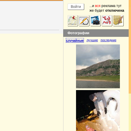
...и
вся
реклама тут
же будет
отключена
Фотографии
лучшие
последние
случайные