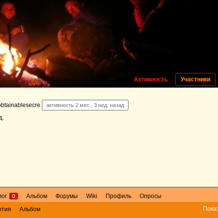
Активность
Участники
btainablesecre
активность 2 мес., 3 нед. назад
д
.
лог
Альбом
Форумы
Wiki
Профиль
Опросы
0
Пока
ытия
Альбом