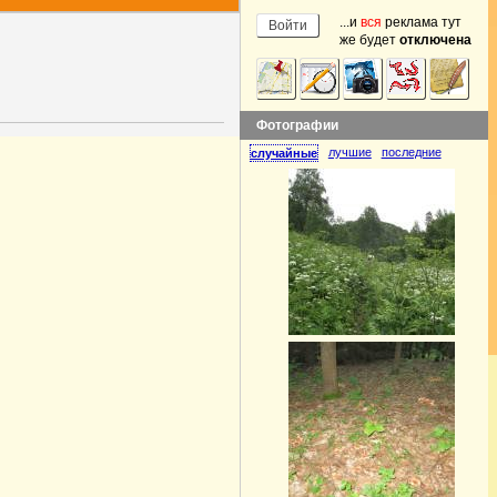
...и
вся
реклама тут
же будет
отключена
Фотографии
лучшие
последние
случайные