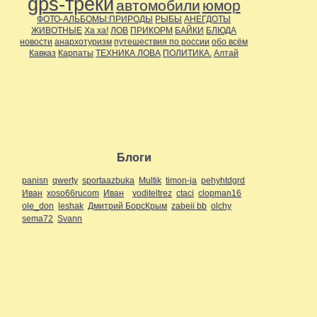
gps-треки
автомобили
юмор
ФОТО-АЛЬБОМЫ:ПРИРОДЫ
РЫБЫ
АНЕГДОТЫ
ЖИВОТНЫЕ
Ха ха!
ЛОВ
ПРИКОРМ
БАЙКИ
БЛЮДА
новости
анархотуризм
путешествия по россии
обо всём
Кавказ
Карпаты
ТЕХНИКА ЛОВА
ПОЛИТИКА.
Алтай
Блоги
panisn
qwerty
sportaazbuka
Multik
timon-ja
pehyhtdgrd
Иван
xoso66rucom
Иван
voditeltrez
ctaci
clopman16
ole_don
leshak
Дмитрий БорсКрым
zabeii bb
olchy
sema72
Svann