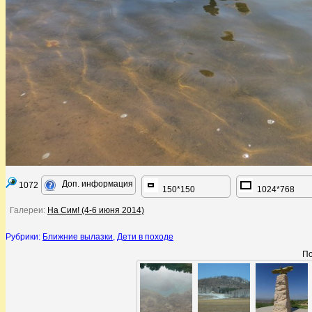
Доп. информация
1072
150*150
1024*768
Галереи:
На Сим! (4-6 июня 2014)
Рубрики:
Ближние вылазки
,
Дети в походе
По