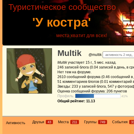
Туристическое сообщество
Акт
'У костра'
Аль
Мес
места хватит для всех!
Фор
Multik
@multik
активность 2 нед.,
Multik
участвует
15 г., 5 мес. назад
.
246
записей блога (0.04 записей в день, в с
Нет
тем на форуме.
2610
сообщений форума (0.46 сообщений в д
51
комментариев блогов (0.01 комментарий в
Звезды: 233 у записей блога, 547 у фотогра
Оценка сообщений форума:
206 пунктов
Профиль:
41%
Общий рейтинг: 11.13
Друзья
Места
Группы
События
43
211
749
3
Активность