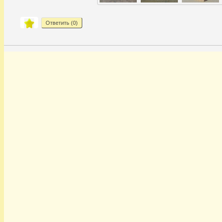
Ответить (
0
)