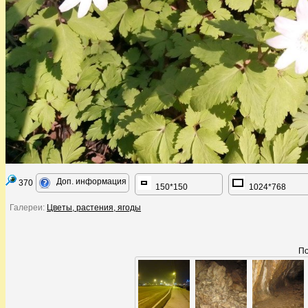
Доп. информация
370
150*150
1024*768
Галереи:
Цветы, растения, ягоды
По