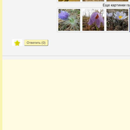
Еще картинки га
Ответить (
0
)