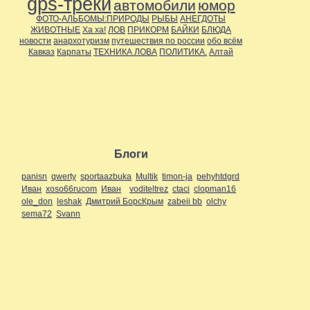
gps-треки
автомобили
юмор
ФОТО-АЛЬБОМЫ:ПРИРОДЫ
РЫБЫ
АНЕГДОТЫ
ЖИВОТНЫЕ
Ха ха!
ЛОВ
ПРИКОРМ
БАЙКИ
БЛЮДА
новости
анархотуризм
путешествия по россии
обо всём
Кавказ
Карпаты
ТЕХНИКА ЛОВА
ПОЛИТИКА.
Алтай
Блоги
panisn
qwerty
sportaazbuka
Multik
timon-ja
pehyhtdgrd
Иван
xoso66rucom
Иван
voditeltrez
ctaci
clopman16
ole_don
leshak
Дмитрий БорсКрым
zabeii bb
olchy
sema72
Svann