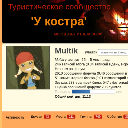
Туристическое сообщество
Акт
'У костра'
Аль
Мес
места хватит для всех!
Фор
Multik
@multik
активность 2 нед.,
Multik
участвует
15 г., 5 мес. назад
.
246
записей блога (0.04 записей в день, в с
Нет
тем на форуме.
2610
сообщений форума (0.46 сообщений в д
51
комментариев блогов (0.01 комментарий в
Звезды: 233 у записей блога, 547 у фотогра
Оценка сообщений форума:
206 пунктов
Профиль:
41%
Общий рейтинг: 11.13
Друзья
Места
Группы
События
43
211
749
3
Активность