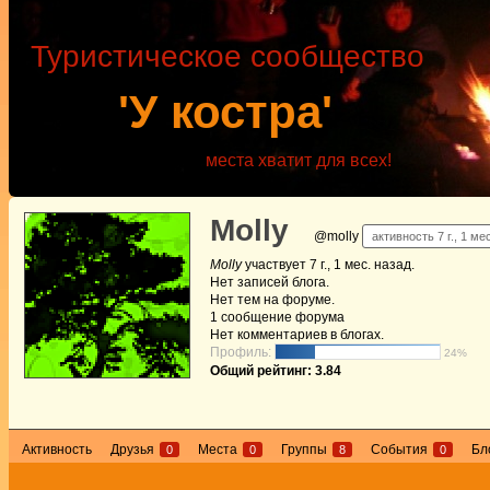
Туристическое сообщество
'У костра'
места хватит для всех!
Molly
@molly
активность 7 г., 1 ме
Molly
участвует
7 г., 1 мес. назад
.
Нет
записей блога.
Нет
тем на форуме.
1
сообщение форума
Нет
комментариев в блогах.
Профиль:
24%
Общий рейтинг: 3.84
Активность
Друзья
Места
Группы
События
Бл
0
0
8
0