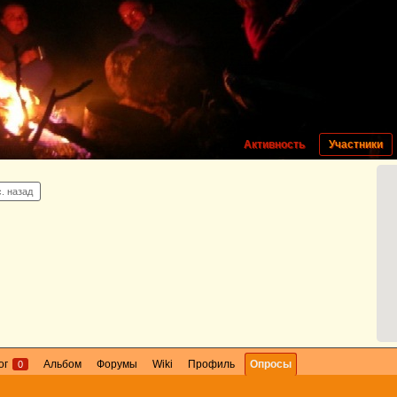
Активность
Участники
с. назад
ог
Альбом
Форумы
Wiki
Профиль
Опросы
0