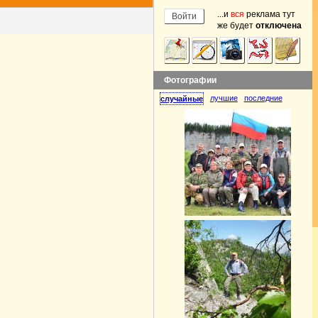
...и
вся
реклама тут
же будет
отключена
Фотографии
лучшие
последние
случайные