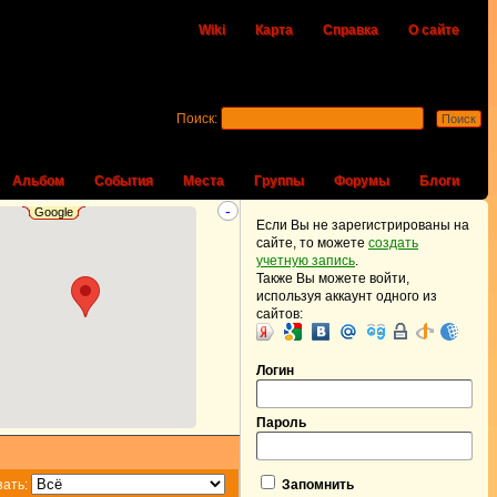
Wiki
Карта
Справка
О сайте
Поиск:
Альбом
События
Места
Группы
Форумы
Блоги
-
Google
Если Вы не зарегистрированы на
сайте, то можете
создать
учетную запись
.
Также Вы можете войти,
используя аккаунт одного из
сайтов:
Логин
Пароль
зать:
Запомнить