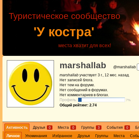
Туристическое сообщество
'У костра'
места хватит для всех!
marshallab
@marshallab
marshallab
участвует
3 г., 12 мес. назад
.
Нет
записей блога.
Нет
тем на форуме.
Нет
сообщений в форумах.
Нет
комментариев в блогах.
Профиль:
7%
Общий рейтинг: 2.74
Активность
Друзья
Места
Группы
События
Б
0
0
3
0
Личное
Упоминания
Избранное
Друзья
Группы
Места
Соб