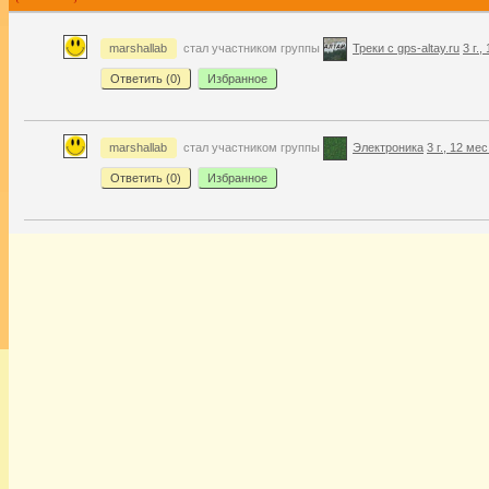
marshallab
стал участником группы
Треки с gps-altay.ru
3 г.,
Ответить (
0
)
Избранное
marshallab
стал участником группы
Электроника
3 г., 12 ме
Ответить (
0
)
Избранное