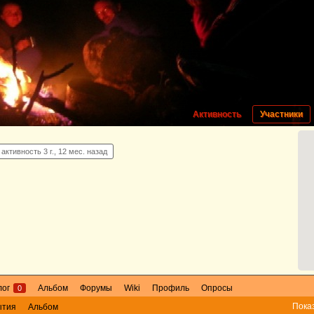
Активность
Участники
активность 3 г., 12 мес. назад
лог
Альбом
Форумы
Wiki
Профиль
Опросы
0
Пока
ытия
Альбом