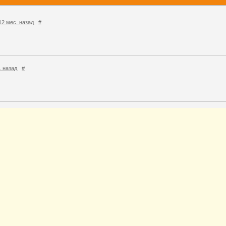
 12 мес. назад
#
с. назад
#