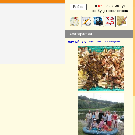
...и
вся
реклама тут
же будет
отключена
Фотографии
лучшие
последние
случайные