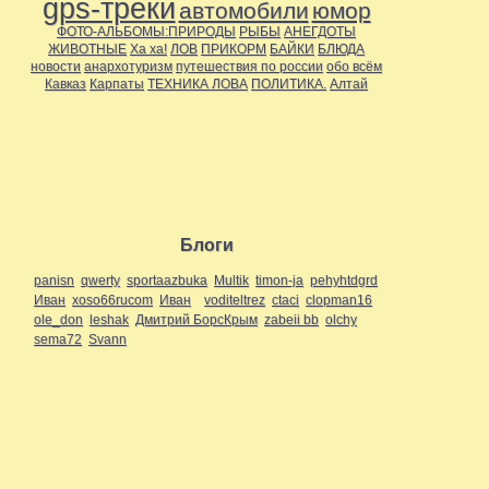
gps-треки
автомобили
юмор
ФОТО-АЛЬБОМЫ:ПРИРОДЫ
РЫБЫ
АНЕГДОТЫ
ЖИВОТНЫЕ
Ха ха!
ЛОВ
ПРИКОРМ
БАЙКИ
БЛЮДА
новости
анархотуризм
путешествия по россии
обо всём
Кавказ
Карпаты
ТЕХНИКА ЛОВА
ПОЛИТИКА.
Алтай
Блоги
panisn
qwerty
sportaazbuka
Multik
timon-ja
pehyhtdgrd
Иван
xoso66rucom
Иван
voditeltrez
ctaci
clopman16
ole_don
leshak
Дмитрий БорсКрым
zabeii bb
olchy
sema72
Svann