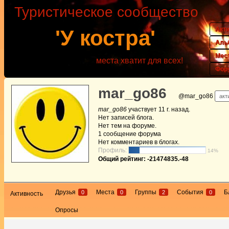
Туристическое сообщество
Акт
'У костра'
Аль
Мес
места хватит для всех!
Фор
mar_go86
@mar_go86
акт
mar_go86
участвует
11 г. назад
.
Нет
записей блога.
Нет
тем на форуме.
1
сообщение форума
Нет
комментариев в блогах.
Профиль:
14%
Общий рейтинг: -21474835.-48
Друзья
Места
Группы
События
Б
0
0
2
0
Активность
Опросы