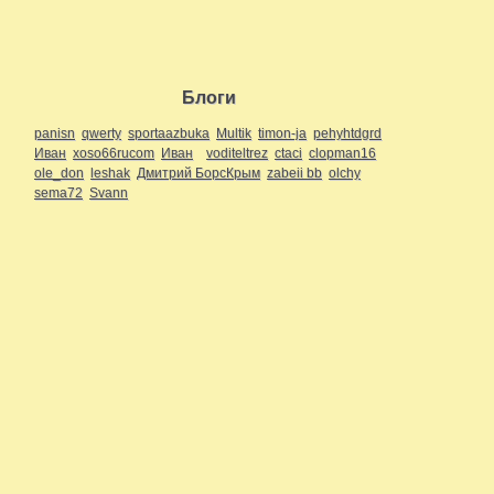
Блоги
panisn
qwerty
sportaazbuka
Multik
timon-ja
pehyhtdgrd
Иван
xoso66rucom
Иван
voditeltrez
ctaci
clopman16
ole_don
leshak
Дмитрий БорсКрым
zabeii bb
olchy
sema72
Svann