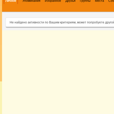
Личное
Упоминания
Избранное
Друзья
Группы
Места
Со
Не найдено активности по Вашим критериям, может попробуете друго