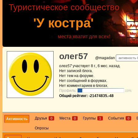
Туристическое сообщество
Акт
'У костра'
Аль
Мес
места хватит для всех!
Фор
олег57
@magadan
активность 8
олег57
участвует
8 г., 6 мес. назад
.
Нет
записей блога.
Нет
тем на форуме.
Нет
сообщений в форумах.
Нет
комментариев в блогах.
Профиль:
10%
Общий рейтинг: -21474835.-48
Друзья
Места
Группы
События
0
0
1
0
Активность
Опросы