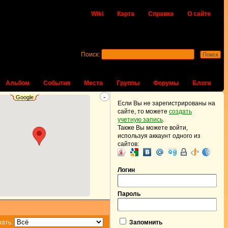
Wiki
Карта
Справка
О сайте
Поиск:
Альбом
События
Места
Группы
Форумы
Блоги
-
Google
Если Вы не зарегистрированы на
сайте, то можете
создать
учетную запись
.
Также Вы можете войти,
используя аккаунт одного из
сайтов:
Логин
Пароль
зать:
Запомнить