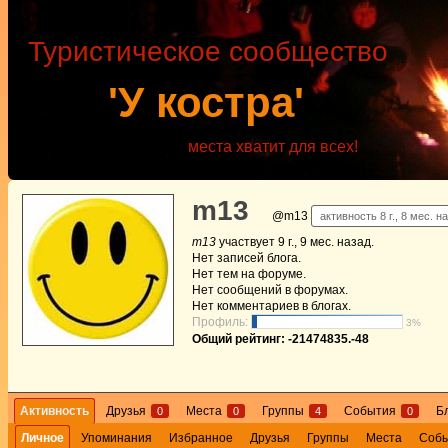
Туристическое сообщество
'У костра'
места хватит для всех!
m13
@m13
активность 8 г., 8 мес. н
m13
участвует
9 г., 9 мес. назад
.
Нет
записей блога.
Нет
тем на форуме.
Нет
сообщений в форумах.
Нет
комментариев в блогах.
Профиль:
3%
Общий рейтинг: -21474835.-48
Активность
Друзья
Места
Группы
События
Б
0
0
4
0
Личное
Упоминания
Избранное
Друзья
Группы
Места
Соб