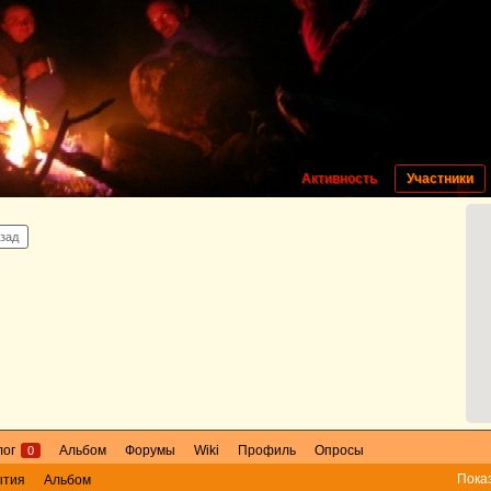
Активность
Участники
азад
лог
Альбом
Форумы
Wiki
Профиль
Опросы
0
Пока
ытия
Альбом