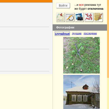
...и
вся
реклама тут
же будет
отключена
Фотографии
лучшие
последние
случайные