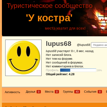
Туристическое сообщество
Акт
'У костра'
Аль
Мес
места хватит для всех!
Фор
lupus68
@lupus68
Недавно ак
lupus68
участвует
8 г., 8 мес. назад
.
Нет
записей блога.
Нет
тем на форуме.
Нет
сообщений в форумах.
Нет
комментариев в блогах.
Профиль:
28%
Общий рейтинг: 4.28
Друзья
Места
Группы
События
0
0
43
0
Активность