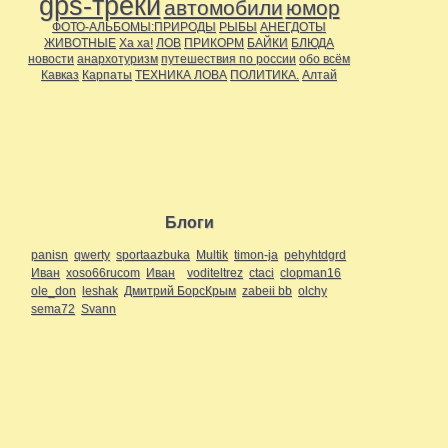
gps-треки
автомобили
юмор
ФОТО-АЛЬБОМЫ:ПРИРОДЫ
РЫБЫ
АНЕГДОТЫ
ЖИВОТНЫЕ
Ха ха!
ЛОВ
ПРИКОРМ
БАЙКИ
БЛЮДА
новости
анархотуризм
путешествия по россии
обо всём
Кавказ
Карпаты
ТЕХНИКА ЛОВА
ПОЛИТИКА.
Алтай
Блоги
panisn
qwerty
sportaazbuka
Multik
timon-ja
pehyhtdgrd
Иван
xoso66rucom
Иван
voditeltrez
ctaci
clopman16
ole_don
leshak
Дмитрий БорсКрым
zabeii bb
olchy
sema72
Svann