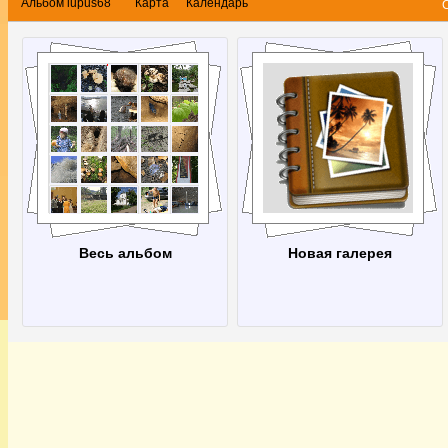
Альбом lupus68
Карта
Календарь
Весь альбом
Новая галерея