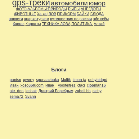
gps-треки
автомобили
юмор
ФОТО-АЛЬБОМЫ:ПРИРОДЫ
РЫБЫ
АНЕГДОТЫ
ЖИВОТНЫЕ
Ха ха!
ЛОВ
ПРИКОРМ
БАЙКИ
БЛЮДА
новости
анархотуризм
путешествия по россии
обо всём
Кавказ
Карпаты
ТЕХНИКА ЛОВА
ПОЛИТИКА.
Алтай
Блоги
panisn
qwerty
sportaazbuka
Multik
timon-ja
pehyhtdgrd
Иван
xoso66rucom
Иван
voditeltrez
ctaci
clopman16
ole_don
leshak
Дмитрий БорсКрым
zabeii bb
olchy
sema72
Svann