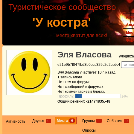
Туристическое сообщество
Акт
'У костра'
Аль
Мес
места хватит для всех!
Фор
Эля Власова
@loginza
e21e9b7f847fbd3b0bcc329c2d2ccdc4
активн
Эля Власова
участвует
10 г. назад
.
1
запись блога
Нет
тем на форуме.
Нет
сообщений в форумах.
Нет
комментариев в блогах.
Профиль:
14%
Общий рейтинг: -21474835.-48
Места
0
Друзья
Группы
События
0
1
0
Активность
Опросы