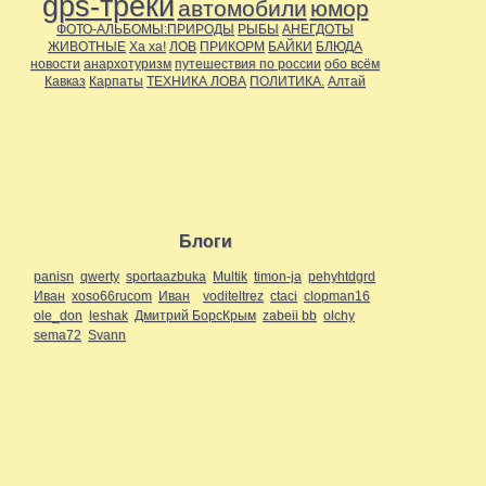
gps-треки
автомобили
юмор
ФОТО-АЛЬБОМЫ:ПРИРОДЫ
РЫБЫ
АНЕГДОТЫ
ЖИВОТНЫЕ
Ха ха!
ЛОВ
ПРИКОРМ
БАЙКИ
БЛЮДА
новости
анархотуризм
путешествия по россии
обо всём
Кавказ
Карпаты
ТЕХНИКА ЛОВА
ПОЛИТИКА.
Алтай
Блоги
panisn
qwerty
sportaazbuka
Multik
timon-ja
pehyhtdgrd
Иван
xoso66rucom
Иван
voditeltrez
ctaci
clopman16
ole_don
leshak
Дмитрий БорсКрым
zabeii bb
olchy
sema72
Svann