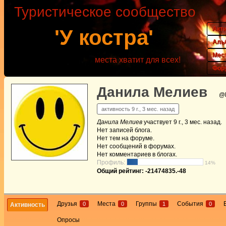
Туристическое сообщество
Акт
'У костра'
Аль
Мес
места хватит для всех!
Фор
Данила Мелиев
@l
активность 9 г., 3 мес. назад
Данила Мелиев
участвует
9 г., 3 мес. назад
.
Нет
записей блога.
Нет
тем на форуме.
Нет
сообщений в форумах.
Нет
комментариев в блогах.
Профиль:
14%
Общий рейтинг: -21474835.-48
Друзья
Места
Группы
События
0
0
1
0
Активность
Опросы