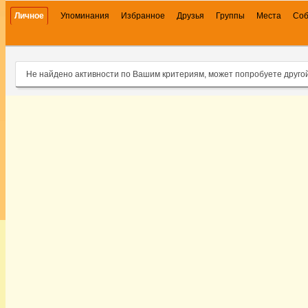
Личное
Упоминания
Избранное
Друзья
Группы
Места
Со
Не найдено активности по Вашим критериям, может попробуете друго