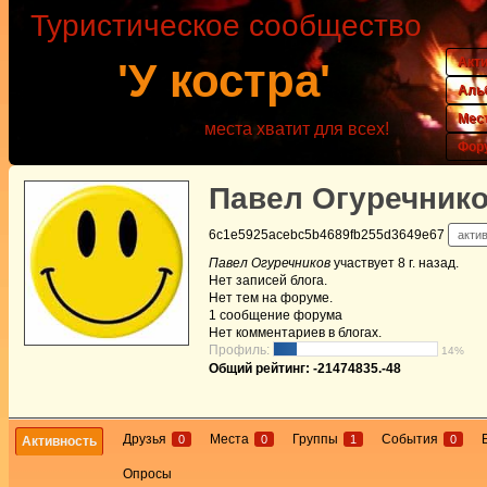
Туристическое сообщество
Акт
'У костра'
Аль
Мес
места хватит для всех!
Фор
Павел Огуречник
6c1e5925acebc5b4689fb255d3649e67
актив
Павел Огуречников
участвует
8 г. назад
.
Нет
записей блога.
Нет
тем на форуме.
1
сообщение форума
Нет
комментариев в блогах.
Профиль:
14%
Общий рейтинг: -21474835.-48
Друзья
Места
Группы
События
0
0
1
0
Активность
Опросы