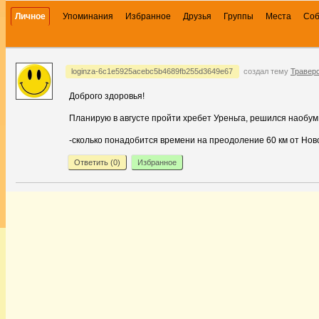
Личное
Упоминания
Избранное
Друзья
Группы
Места
Со
loginza-6c1e5925acebc5b4689fb255d3649e67
создал тему
Травер
Доброго здоровья!
Планирую в августе пройти хребет Уреньга, решился наобум -
-сколько понадобится времени на преодоление 60 км от Нов
Ответить (
0
)
Избранное