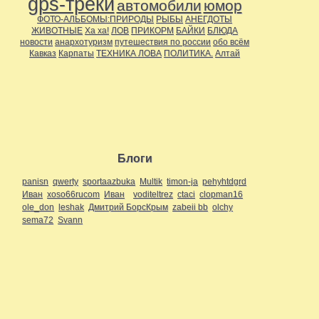
gps-треки
автомобили
юмор
ФОТО-АЛЬБОМЫ:ПРИРОДЫ
РЫБЫ
АНЕГДОТЫ
ЖИВОТНЫЕ
Ха ха!
ЛОВ
ПРИКОРМ
БАЙКИ
БЛЮДА
новости
анархотуризм
путешествия по россии
обо всём
Кавказ
Карпаты
ТЕХНИКА ЛОВА
ПОЛИТИКА.
Алтай
Блоги
panisn
qwerty
sportaazbuka
Multik
timon-ja
pehyhtdgrd
Иван
xoso66rucom
Иван
voditeltrez
ctaci
clopman16
ole_don
leshak
Дмитрий БорсКрым
zabeii bb
olchy
sema72
Svann