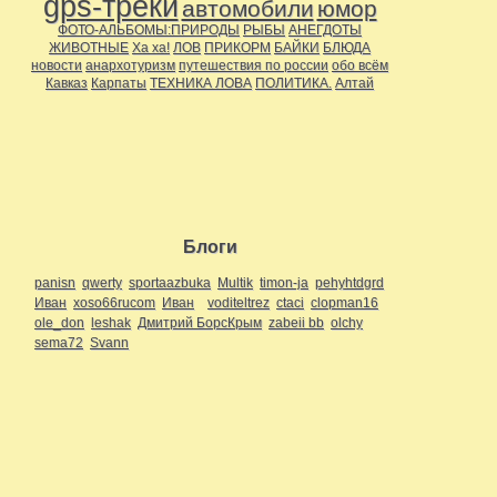
gps-треки
автомобили
юмор
ФОТО-АЛЬБОМЫ:ПРИРОДЫ
РЫБЫ
АНЕГДОТЫ
ЖИВОТНЫЕ
Ха ха!
ЛОВ
ПРИКОРМ
БАЙКИ
БЛЮДА
новости
анархотуризм
путешествия по россии
обо всём
Кавказ
Карпаты
ТЕХНИКА ЛОВА
ПОЛИТИКА.
Алтай
Блоги
panisn
qwerty
sportaazbuka
Multik
timon-ja
pehyhtdgrd
Иван
xoso66rucom
Иван
voditeltrez
ctaci
clopman16
ole_don
leshak
Дмитрий БорсКрым
zabeii bb
olchy
sema72
Svann