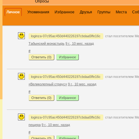
Опросы
Личное
Упоминания
Избранное
Друзья
Группы
Места
Со
loginza-07c95ac450d440226197cbdaa5ffe16c
стал посетителем М
Табынский монастырь
9 г., 10 мес. назад
#
Ответить (
0
)
Избранное
loginza-07c95ac450d440226197cbdaa5ffe16c
стал посетителем М
«Великолепный страус»
9 г., 10 мес. назад
#
Ответить (
0
)
Избранное
loginza-07c95ac450d440226197cbdaa5ffe16c
стал посетителем М
пещера
9 г., 10 мес. назад
#
Ответить (
0
)
Избранное