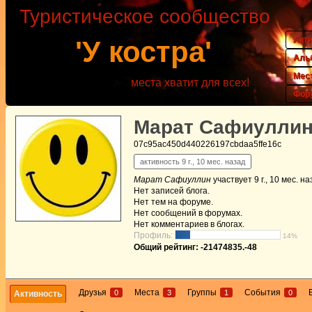
Туристическое сообщество
Акт
'У костра'
Аль
Мес
места хватит для всех!
Фор
Марат Сафиулли
07c95ac450d440226197cbdaa5ffe16c
активность 9 г., 10 мес. назад
Марат Сафиуллин
участвует
9 г., 10 мес. н
Нет
записей блога.
Нет
тем на форуме.
Нет
сообщений в форумах.
Нет
комментариев в блогах.
Профиль:
14%
Общий рейтинг: -21474835.-48
Друзья
Места
Группы
События
0
3
1
0
Активность