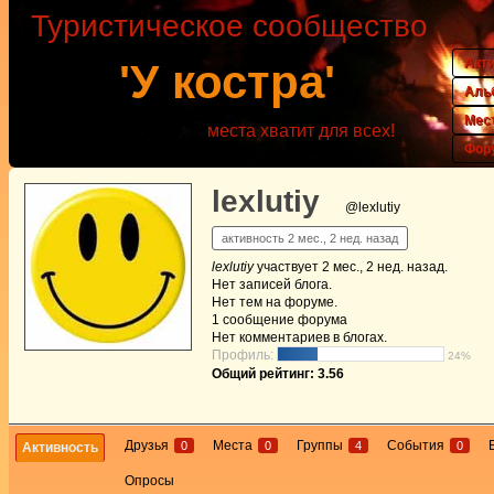
Туристическое сообщество
Акт
'У костра'
Аль
Мес
места хватит для всех!
Фор
lexlutiy
@lexlutiy
активность 2 мес., 2 нед. назад
lexlutiy
участвует
2 мес., 2 нед. назад
.
Нет
записей блога.
Нет
тем на форуме.
1
сообщение форума
Нет
комментариев в блогах.
Профиль:
24%
Общий рейтинг: 3.56
Друзья
Места
Группы
События
0
0
4
0
Активность
Опросы