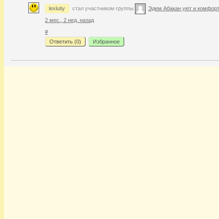
lexlutiy
стал участником группы
Эдем Абакан уют и комфорт
2 мес., 2 нед. назад
#
Ответить (
0
)
Избранное