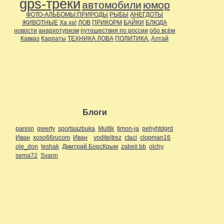
gps-треки
автомобили
юмор
ФОТО-АЛЬБОМЫ:ПРИРОДЫ
РЫБЫ
АНЕГДОТЫ
ЖИВОТНЫЕ
Ха ха!
ЛОВ
ПРИКОРМ
БАЙКИ
БЛЮДА
новости
анархотуризм
путешествия по россии
обо всём
Кавказ
Карпаты
ТЕХНИКА ЛОВА
ПОЛИТИКА.
Алтай
Блоги
panisn
qwerty
sportaazbuka
Multik
timon-ja
pehyhtdgrd
Иван
xoso66rucom
Иван
voditeltrez
ctaci
clopman16
ole_don
leshak
Дмитрий БорсКрым
zabeii bb
olchy
sema72
Svann