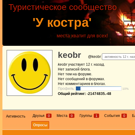
Туристическое сообщество
Акт
'У костра'
Аль
Мес
места хватит для всех!
Фор
keobr
@keobr
активность 12 г. на
keobr
участвует
12 г. назад
.
Нет
записей блога.
Нет
тем на форуме.
Нет
сообщений в форумах.
Нет
комментариев в блогах.
Профиль:
10%
Общий рейтинг: -21474835.-48
Друзья
Места
Группы
События
Б
0
0
1
0
Активность
Опросы