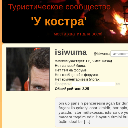
Туристическое сообщество
'У костра'
места хватит для всех!
isiwuma
@isiwuma
активность
isiwuma
участвует
1 г., 6 мес. назад
.
Нет
записей блога.
Нет
тем на форуме.
Нет
сообщений в форумах.
Нет
комментариев в блогах.
Профиль:
0%
Общий рейтинг: 2.25
pin up şansın pəncərəsini açan bir dün
fırçası ilə çəkdiyi əsər kimidir; hər sp
yaradır. İstər mütəxəssis, istərsə də 
macəra təqdim edir. Həyatın ritmini b
üçün ideal bir […]