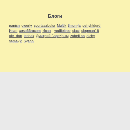
Блоги
panisn
qwerty
sportaazbuka
Multik
timon-ja
pehyhtdgrd
Иван
xoso66rucom
Иван
voditeltrez
ctaci
clopman16
ole_don
leshak
Дмитрий БорсКрым
zabeii bb
olchy
sema72
Svann