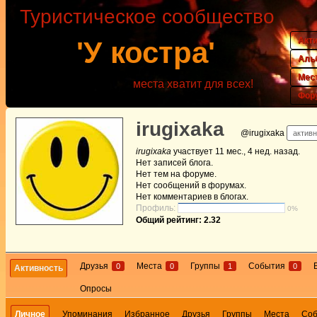
Туристическое сообщество
Акт
'У костра'
Аль
Мес
места хватит для всех!
Фор
irugixaka
@irugixaka
активн
irugixaka
участвует
11 мес., 4 нед. назад
.
Нет
записей блога.
Нет
тем на форуме.
Нет
сообщений в форумах.
Нет
комментариев в блогах.
Профиль:
0%
Общий рейтинг: 2.32
Друзья
Места
Группы
События
0
0
1
0
Активность
Опросы
Личное
Упоминания
Избранное
Друзья
Группы
Места
Со