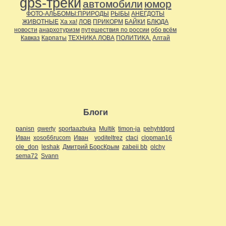
gps-треки
автомобили
юмор
ФОТО-АЛЬБОМЫ:ПРИРОДЫ
РЫБЫ
АНЕГДОТЫ
ЖИВОТНЫЕ
Ха ха!
ЛОВ
ПРИКОРМ
БАЙКИ
БЛЮДА
новости
анархотуризм
путешествия по россии
обо всём
Кавказ
Карпаты
ТЕХНИКА ЛОВА
ПОЛИТИКА.
Алтай
Блоги
panisn
qwerty
sportaazbuka
Multik
timon-ja
pehyhtdgrd
Иван
xoso66rucom
Иван
voditeltrez
ctaci
clopman16
ole_don
leshak
Дмитрий БорсКрым
zabeii bb
olchy
sema72
Svann