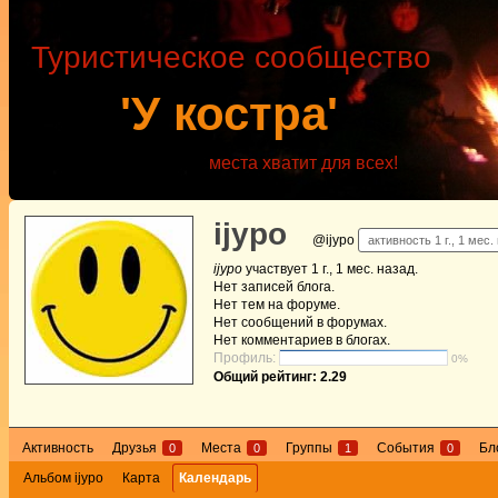
Туристическое сообщество
'У костра'
места хватит для всех!
ijypo
@ijypo
активность 1 г., 1 мес.
ijypo
участвует
1 г., 1 мес. назад
.
Нет
записей блога.
Нет
тем на форуме.
Нет
сообщений в форумах.
Нет
комментариев в блогах.
Профиль:
0%
Общий рейтинг: 2.29
Активность
Друзья
Места
Группы
События
Бл
0
0
1
0
Альбом ijypo
Карта
Календарь