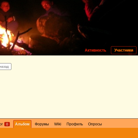
Активность
Участники
 назад
ог
Альбом
Форумы
Wiki
Профиль
Опросы
0