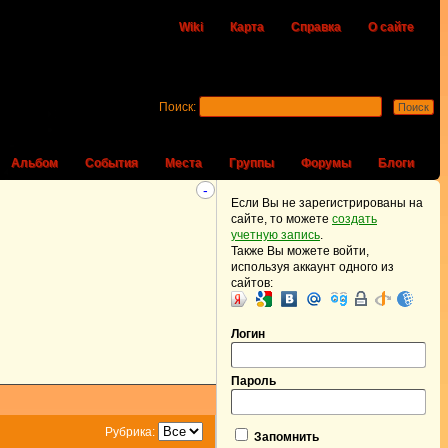
Wiki
Карта
Справка
О сайте
Поиск:
Альбом
События
Места
Группы
Форумы
Блоги
-
Если Вы не зарегистрированы на
сайте, то можете
создать
учетную запись
.
Также Вы можете войти,
используя аккаунт одного из
сайтов:
Логин
Пароль
Рубрика:
Запомнить