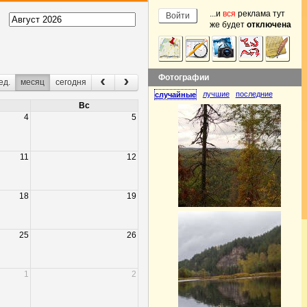
...и
вся
реклама тут
же будет
отключена
Фотографии
‹
›
ед.
месяц
сегодня
лучшие
последние
случайные
Вс
4
5
11
12
18
19
25
26
1
2