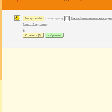
finickytranslat
создал группу
Как выбрать оконные конструк
2 мес., 2 нед. назад
#
Ответить (
0
)
Избранное