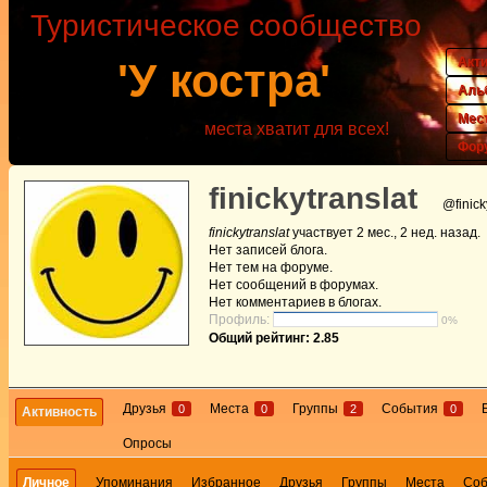
Туристическое сообщество
Акт
'У костра'
Аль
Мес
места хватит для всех!
Фор
finickytranslat
@finick
finickytranslat
участвует
2 мес., 2 нед. назад
.
Нет
записей блога.
Нет
тем на форуме.
Нет
сообщений в форумах.
Нет
комментариев в блогах.
Профиль:
0%
Общий рейтинг: 2.85
Друзья
Места
Группы
События
0
0
2
0
Активность
Опросы
Личное
Упоминания
Избранное
Друзья
Группы
Места
Со