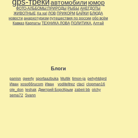
gps-треки
автомобили
юмор
ФОТО-АЛЬБОМЫ:ПРИРОДЫ
РЫБЫ
АНЕГДОТЫ
ЖИВОТНЫЕ
Ха ха!
ЛОВ
ПРИКОРМ
БАЙКИ
БЛЮДА
новости
анархотуризм
путешествия по россии
обо всём
Кавказ
Карпаты
ТЕХНИКА ЛОВА
ПОЛИТИКА.
Алтай
Блоги
panisn
qwerty
sportaazbuka
Multik
timon-ja
pehyhtdgrd
Иван
xoso66rucom
Иван
voditeltrez
ctaci
clopman16
ole_don
leshak
Дмитрий БорсКрым
zabeii bb
olchy
sema72
Svann