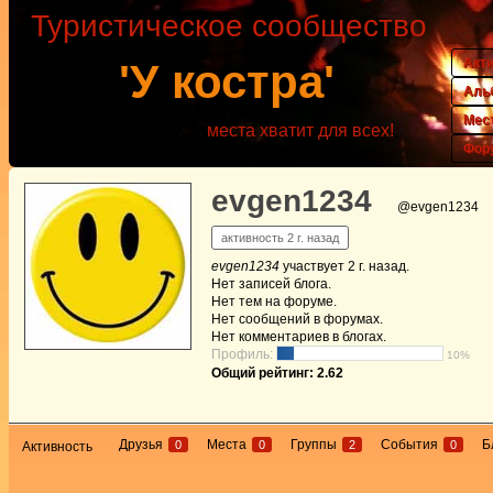
Туристическое сообщество
Акт
'У костра'
Аль
Мес
места хватит для всех!
Фор
evgen1234
@evgen1234
активность 2 г. назад
evgen1234
участвует
2 г. назад
.
Нет
записей блога.
Нет
тем на форуме.
Нет
сообщений в форумах.
Нет
комментариев в блогах.
Профиль:
10%
Общий рейтинг: 2.62
Друзья
Места
Группы
События
Б
0
0
2
0
Активность