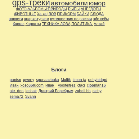
gps-треки
автомобили
юмор
ФОТО-АЛЬБОМЫ:ПРИРОДЫ
РЫБЫ
АНЕГДОТЫ
ЖИВОТНЫЕ
Ха ха!
ЛОВ
ПРИКОРМ
БАЙКИ
БЛЮДА
новости
анархотуризм
путешествия по россии
обо всём
Кавказ
Карпаты
ТЕХНИКА ЛОВА
ПОЛИТИКА.
Алтай
Блоги
panisn
qwerty
sportaazbuka
Multik
timon-ja
pehyhtdgrd
Иван
xoso66rucom
Иван
voditeltrez
ctaci
clopman16
ole_don
leshak
Дмитрий БорсКрым
zabeii bb
olchy
sema72
Svann