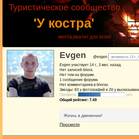
Туристическое сообщество
Акт
'У костра'
Аль
Мес
места хватит для всех!
Фор
Evgen
@evgen
активность 13 г.,
Evgen
участвует
14 г., 3 мес. назад
.
Нет
записей блога.
Нет
тем на форуме.
1
сообщение форума
Нет
комментариев в блогах.
Звезды: 83 у фотографий и 20 у высказыван
Профиль:
48%
Общий рейтинг: 7.49
Жизнь в движении!
Просмотр