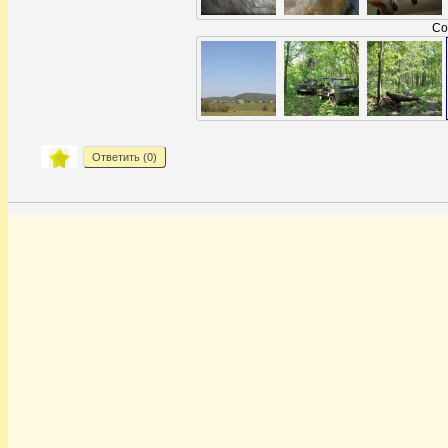
Со
Ответить (
0
)