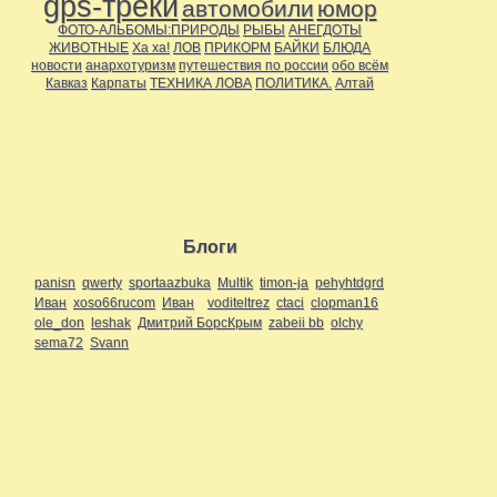
gps-треки
автомобили
юмор
ФОТО-АЛЬБОМЫ:ПРИРОДЫ
РЫБЫ
АНЕГДОТЫ
ЖИВОТНЫЕ
Ха ха!
ЛОВ
ПРИКОРМ
БАЙКИ
БЛЮДА
новости
анархотуризм
путешествия по россии
обо всём
Кавказ
Карпаты
ТЕХНИКА ЛОВА
ПОЛИТИКА.
Алтай
Блоги
panisn
qwerty
sportaazbuka
Multik
timon-ja
pehyhtdgrd
Иван
xoso66rucom
Иван
voditeltrez
ctaci
clopman16
ole_don
leshak
Дмитрий БорсКрым
zabeii bb
olchy
sema72
Svann