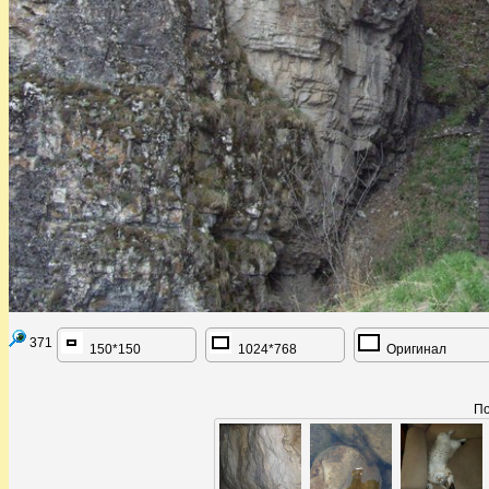
371
150*150
1024*768
Оригинал
По