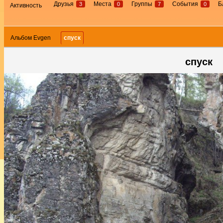
Друзья
Места
Группы
События
Б
3
0
7
0
Активность
Альбом Evgen
спуск
спуск