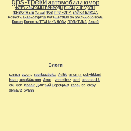
gps-треки
автомобили
юмор
ФОТО-АЛЬБОМЫ:ПРИРОДЫ
РЫБЫ
АНЕГДОТЫ
ЖИВОТНЫЕ
Ха ха!
ЛОВ
ПРИКОРМ
БАЙКИ
БЛЮДА
новости
анархотуризм
путешествия по россии
обо всём
Кавказ
Карпаты
ТЕХНИКА ЛОВА
ПОЛИТИКА.
Алтай
Блоги
panisn
qwerty
sportaazbuka
Multik
timon-ja
pehyhtdgrd
Иван
xoso66rucom
Иван
voditeltrez
ctaci
clopman16
ole_don
leshak
Дмитрий БорсКрым
zabeii bb
olchy
sema72
Svann