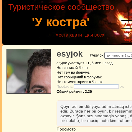
Туристическое сообщество
Акт
'У костра'
Аль
Мес
места хватит для всех!
Фор
esyjok
@esyjok
активность 1 г., 
esyjok
участвует
1 г., 6 мес. назад
.
Нет
записей блога.
Нет
тем на форуме.
Нет
сообщений в форумах.
Нет
комментариев в блогах.
Профиль:
0%
Общий рейтинг: 2.25
Qeyri-adi bir dünyaya adım atmaq istə
edir. Burada hər bir oyun, bir rəssamın
oxşayır. Şansınızı sınamaqla yanaşı, dos
bir qələbə, bir musiqi notu kimi ruhunu
Просмотр