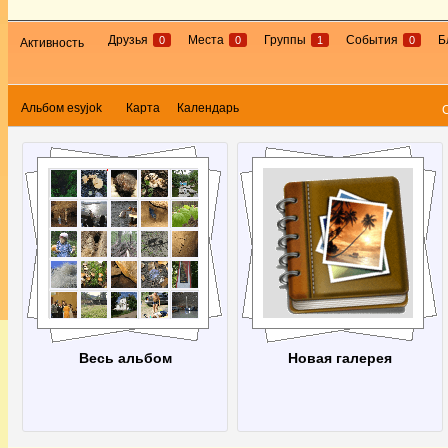
Друзья
Места
Группы
События
Б
0
0
1
0
Активность
Альбом esyjok
Карта
Календарь
Весь альбом
Новая галерея