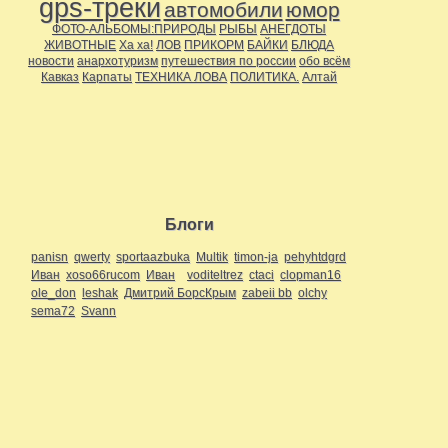
gps-треки
автомобили
юмор
ФОТО-АЛЬБОМЫ:ПРИРОДЫ
РЫБЫ
АНЕГДОТЫ
ЖИВОТНЫЕ
Ха ха!
ЛОВ
ПРИКОРМ
БАЙКИ
БЛЮДА
новости
анархотуризм
путешествия по россии
обо всём
Кавказ
Карпаты
ТЕХНИКА ЛОВА
ПОЛИТИКА.
Алтай
Блоги
panisn
qwerty
sportaazbuka
Multik
timon-ja
pehyhtdgrd
Иван
xoso66rucom
Иван
voditeltrez
ctaci
clopman16
ole_don
leshak
Дмитрий БорсКрым
zabeii bb
olchy
sema72
Svann