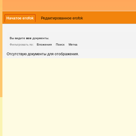
Начатое erofok
Редактированное erofok
Вы видите
все
документы.
Фильтровать по:
Вложения
Поиск
Метка
Отсутствую документы для отображения.