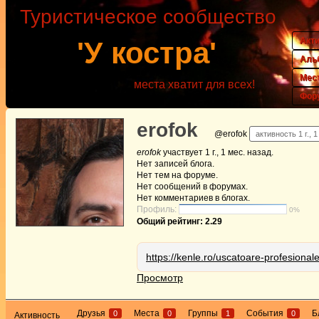
Туристическое сообщество
Акт
'У костра'
Аль
Мес
места хватит для всех!
Фор
erofok
@erofok
активность 1 г., 
erofok
участвует
1 г., 1 мес. назад
.
Нет
записей блога.
Нет
тем на форуме.
Нет
сообщений в форумах.
Нет
комментариев в блогах.
Профиль:
0%
Общий рейтинг: 2.29
https://kenle.ro/uscatoare-profesional
Просмотр
Друзья
Места
Группы
События
Б
0
0
1
0
Активность