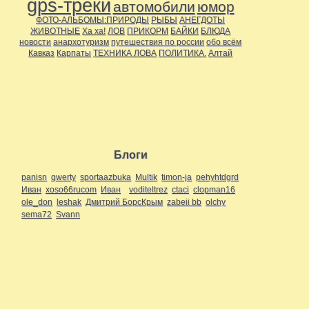
gps-треки
автомобили
юмор
ФОТО-АЛЬБОМЫ:ПРИРОДЫ
РЫБЫ
АНЕГДОТЫ
ЖИВОТНЫЕ
Ха ха!
ЛОВ
ПРИКОРМ
БАЙКИ
БЛЮДА
новости
анархотуризм
путешествия по россии
обо всём
Кавказ
Карпаты
ТЕХНИКА ЛОВА
ПОЛИТИКА.
Алтай
Блоги
panisn
qwerty
sportaazbuka
Multik
timon-ja
pehyhtdgrd
Иван
xoso66rucom
Иван
voditeltrez
ctaci
clopman16
ole_don
leshak
Дмитрий БорсКрым
zabeii bb
olchy
sema72
Svann