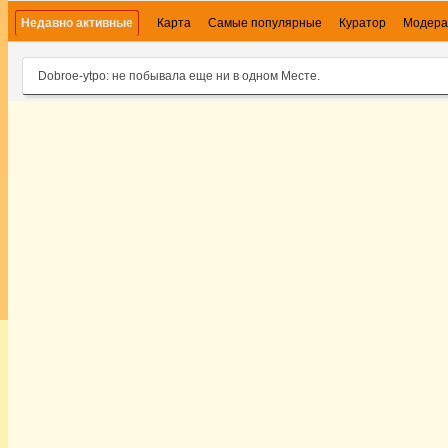
Недавно активные
Карта
Самые популярные
Куратор
Модера
Dobroe-ytpo: не побывала еще ни в одном Месте.