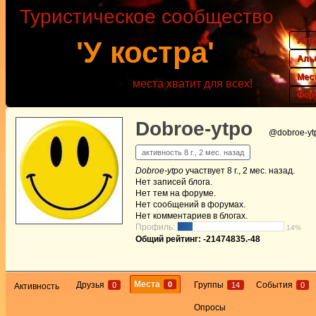
Туристическое сообщество
Акт
'У костра'
Аль
Мес
места хватит для всех!
Фор
Dobroe-ytpo
@dobroe-yt
активность 8 г., 2 мес. назад
Dobroe-ytpo
участвует
8 г., 2 мес. назад
.
Нет
записей блога.
Нет
тем на форуме.
Нет
сообщений в форумах.
Нет
комментариев в блогах.
Профиль:
14%
Общий рейтинг: -21474835.-48
Места
0
Друзья
Группы
События
0
14
0
Активность
Опросы