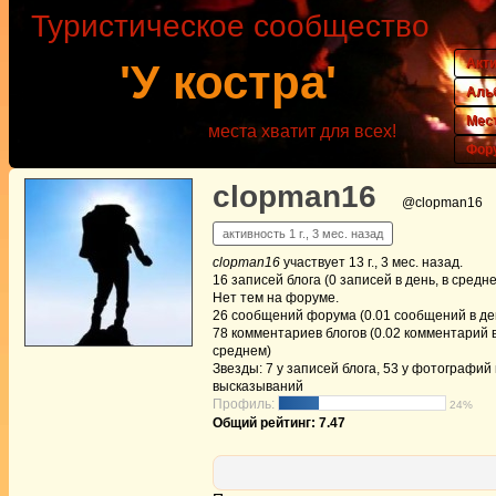
Туристическое сообщество
Акт
'У костра'
Аль
Мес
места хватит для всех!
Фор
clopman16
@clopman16
активность 1 г., 3 мес. назад
clopman16
участвует
13 г., 3 мес. назад
.
16
записей блога (0 записей в день, в средн
Нет
тем на форуме.
26
сообщений форума (0.01 сообщений в ден
78
комментариев блогов (0.02 комментарий в
среднем)
Звезды: 7 у записей блога, 53 у фотографий 
высказываний
Профиль:
24%
Общий рейтинг: 7.47