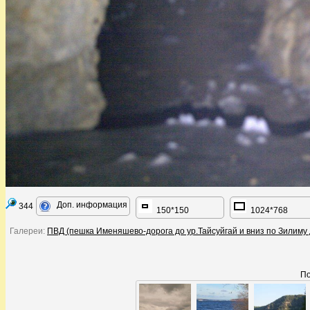
Доп. информация
344
150*150
1024*768
Галереи:
ПВД (пешка Именяшево-дорога до ур.Тайсуйгай и вниз по Зилиму
По