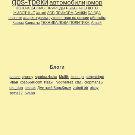
gps-треки
автомобили
юмор
ФОТО-АЛЬБОМЫ:ПРИРОДЫ
РЫБЫ
АНЕГДОТЫ
ЖИВОТНЫЕ
Ха ха!
ЛОВ
ПРИКОРМ
БАЙКИ
БЛЮДА
новости
анархотуризм
путешествия по россии
обо всём
Кавказ
Карпаты
ТЕХНИКА ЛОВА
ПОЛИТИКА.
Алтай
Блоги
panisn
qwerty
sportaazbuka
Multik
timon-ja
pehyhtdgrd
Иван
xoso66rucom
Иван
voditeltrez
ctaci
clopman16
ole_don
leshak
Дмитрий БорсКрым
zabeii bb
olchy
sema72
Svann