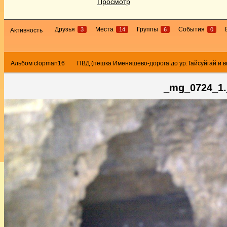
Просмотр
Друзья
Места
Группы
События
3
14
6
0
Активность
Альбом clopman16
ПВД (пешка Именяшево-дорога до ур.Тайсуйгай и 
_mg_0724_1.