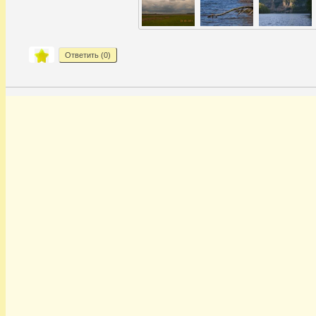
Ответить (
0
)