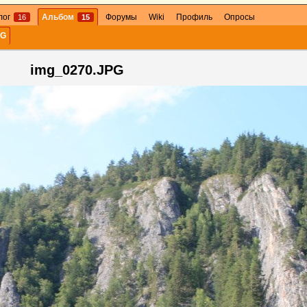
лог
Альбом
Форумы
Wiki
Профиль
Опросы
16
15
PG
img_0270.JPG