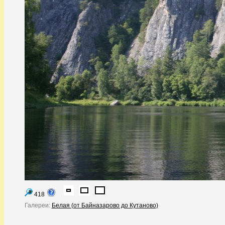
418
Галереи:
Белая (от Байназарово до Кутаново)