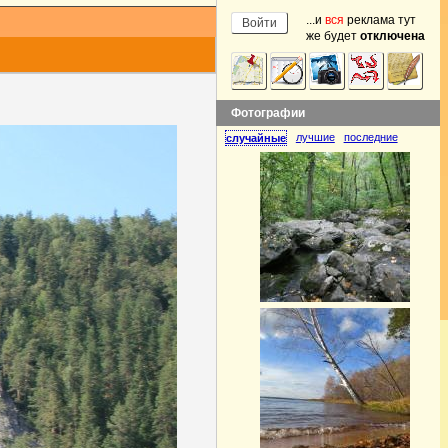
...и
вся
реклама тут
же будет
отключена
Фотографии
лучшие
последние
случайные