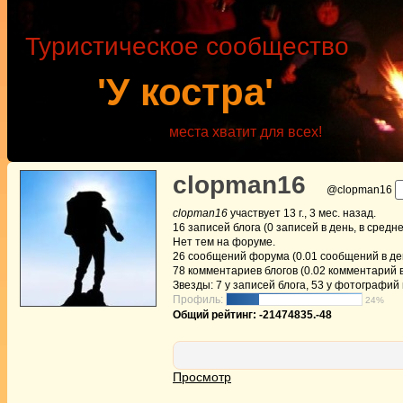
Туристическое сообщество
'У костра'
места хватит для всех!
clopman16
@clopman16
clopman16
участвует
13 г., 3 мес. назад
.
16
записей блога (0 записей в день, в средн
Нет
тем на форуме.
26
сообщений форума (0.01 сообщений в ден
78
комментариев блогов (0.02 комментарий в
Звезды: 7 у записей блога, 53 у фотографий
Профиль:
24%
Общий рейтинг: -21474835.-48
Просмотр