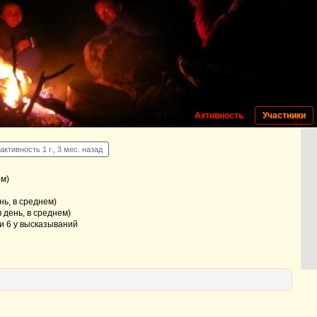
Активность
Участники
активность 1 г., 3 мес. назад
ем)
ь, в среднем)
 день, в среднем)
 и 6 у высказываний