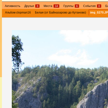
Активность
Друзья
Места
Группы
События
Б
3
14
6
0
Альбом clopman16
Белая (от Байназарово до Кутаново)
img_0270.J